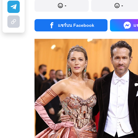
-
-
แชร์บน Facebook
แ