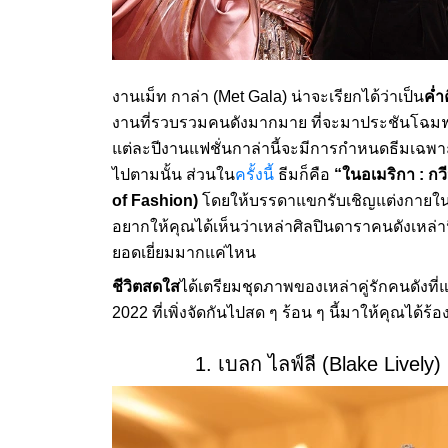
งานเม็ท กาล่า (Met Gala) น่าจะเรียกได้ว่าเป็น
ค่ำ
งานที่รวบรวมคนดังมากมาย ที่จะมาประชันโฉมฟาดฟ
แต่ละปีงานแฟชั่นกาล่านี้จะมีการกำหนดธีมเฉพาะ
ไปตามนั้น ส่วนใน
ครั้งนี้
ธีมก็คือ
“ในอเมริกา : กว
of Fashion)
โดยให้บรรดาแขกรับเชิญแต่งกายใน
อยากให้คุณได้เห็นว่าเหล่าศิลปินดาราคนดังเหล่
ยอดเยี่ยมมากแค่ไหน
ชีวิตสดใส
ได้เตรียมชุดภาพของเหล่าคู่รักคนดังที่
2022 ที่เพิ่งจัดกันไปสด ๆ ร้อน ๆ นี้มาให้คุณได้ร
1. เบลก ไลฟ์ลี (Blake Lively