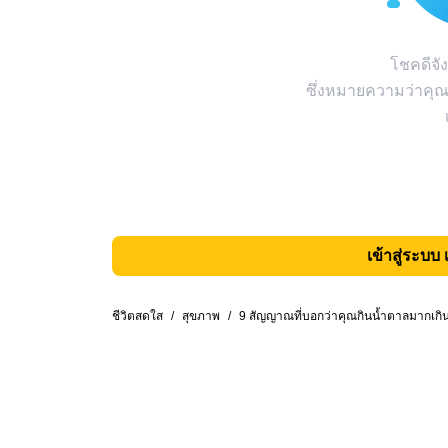
โชคดีจัง
ซึ่งหมายความว่าคุณ
เข้าสู่ระบบ 
ชีวิตสดใส
/
สุขภาพ
/
9 สัญญาณที่บอกว่าคุณกินน้ำตาลมากเกิ