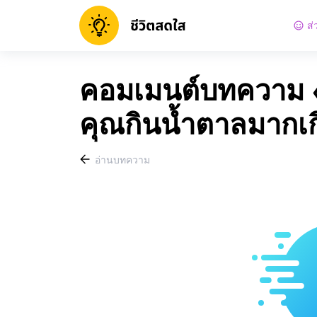
ส่
คอมเมนต์บทความ «
คุณกินน้ำตาลมากเ
อ่านบทความ