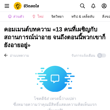
ส่วนตัว
ใหม่
จิตวิทยา
ทริป & เคล็ดลับ
สิ่งข
คอมเมนต์บทความ «13 คนที่เผชิญกับ
สถานการณ์น่าอาย จนถึงตอนนี้พวกเขาก็
ยังอายอยู่»
อ่านบทความ
รับการแจ้งเตือน
โชคดีจัง! เทรดนี้ว่างเปล่า
ซึ่งหมายความว่าคุณมีสิทธิ์แสดงความคิดเห็นแรก