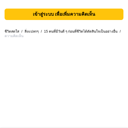
เข้าสู่ระบบ เพื่อเพิ่มความคิดเห็น
ชีวิตสดใส
/
สิ่งแปลกๆ
/
15 คนที่มีวันดี ๆ ก่อนที่ชีวิตได้ตัดสินใจเป็นอย่างอื่น
/
ความคิดเห็น