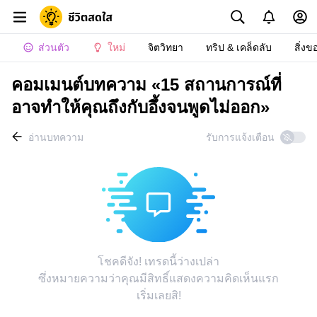
ส่วนตัว
ใหม่
จิตวิทยา
ทริป & เคล็ดลับ
สิ่งข
คอมเมนต์บทความ «15 สถานการณ์ที่
อาจทำให้คุณถึงกับอึ้งจนพูดไม่ออก»
อ่านบทความ
รับการแจ้งเตือน
โชคดีจัง! เทรดนี้ว่างเปล่า
ซึ่งหมายความว่าคุณมีสิทธิ์แสดงความคิดเห็นแรก
เริ่มเลยสิ!