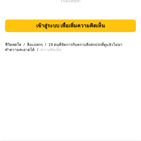
เริ่มเลยสิ!
เข้าสู่ระบบ เพื่อเพิ่มความคิดเห็น
ชีวิตสดใส
/
สิ่งแปลกๆ
/
19 คนที่จัดการกับคราบสิ่งสกปรกที่ดูแล้วไม่น่า
ทำความสะอาดได้
/
ความคิดเห็น