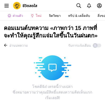
ส่วนตัว
ใหม่
จิตวิทยา
ทริป & เคล็ดลับ
สิ่งข
คอมเมนต์บทความ «ภาพกว่า 15 ภาพที่
จะทำให้คุณรู้สึกแจ่มใสขึ้นในวันฝนตก»
อ่านบทความ
รับการแจ้งเตือน
โชคดีจัง! เทรดนี้ว่างเปล่า
ซึ่งหมายความว่าคุณมีสิทธิ์แสดงความคิดเห็นแรก
เริ่มเลยสิ!