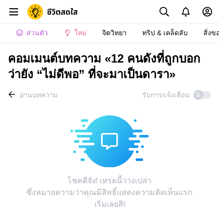
ส่วนตัว
ใหม่
จิตวิทยา
ทริป & เคล็ดลับ
สิ่งข
คอมเมนต์บทความ «12 คนดังที่ถูกบอก
ว่ายัง “ไม่ดีพอ” ที่จะมาเป็นดารา»
อ่านบทความ
รับการแจ้งเตือน
โชคดีจัง! เทรดนี้ว่างเปล่า
ซึ่งหมายความว่าคุณมีสิทธิ์แสดงความคิดเห็นแรก
เริ่มเลยสิ!