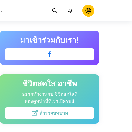
ใจ
มาเข้าร่วมกับเรา!
ชีวิตสดใส อาชีพ
อยากทำงานกับ ชีวิตสดใส?
ลองดูหน้าที่ที่เราเปิดรับสิ
สำรวจบทบาท