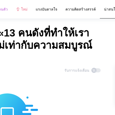
วนตัว
ใหม่
แรงบันดาลใจ
ความคิดสร้างสรรค์
น่าสน
3 คนดังที่ทำให้เรา
ม่เท่ากับความสมบูรณ์
รับการแจ้งเตือน