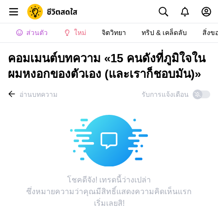
ส่วนตัว
ใหม่
จิตวิทยา
ทริป & เคล็ดลับ
สิ่งข
คอมเมนต์บทความ «15 คนดังที่ภูมิใจใน
ผมหงอกของตัวเอง (และเราก็ชอบมัน)»
อ่านบทความ
รับการแจ้งเตือน
โชคดีจัง! เทรดนี้ว่างเปล่า
ซึ่งหมายความว่าคุณมีสิทธิ์แสดงความคิดเห็นแรก
เริ่มเลยสิ!