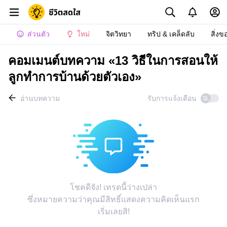
ส่วนตัว
ใหม่
จิตวิทยา
ทริป & เคล็ดลับ
สิ่งข
คอมเมนต์บทความ «13 วิธีในการสอนให้
ลูกทำการบ้านด้วยตัวเอง»
อ่านบทความ
รับการแจ้งเตือน
โชคดีจัง! เทรดนี้ว่างเปล่า
ซึ่งหมายความว่าคุณมีสิทธิ์แสดงความคิดเห็นแรก
เริ่มเลยสิ!