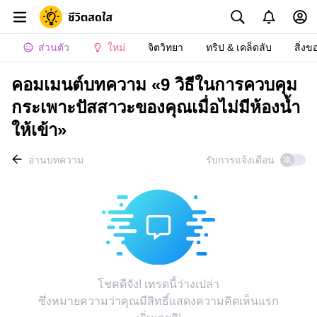
ส่วนตัว
ใหม่
จิตวิทยา
ทริป & เคล็ดลับ
สิ่งข
คอมเมนต์บทความ «9 วิธีในการควบคุม
กระเพาะปัสสาวะของคุณเมื่อไม่มีห้องน้ำ
ให้เข้า»
อ่านบทความ
รับการแจ้งเตือน
โชคดีจัง! เทรดนี้ว่างเปล่า
ซึ่งหมายความว่าคุณมีสิทธิ์แสดงความคิดเห็นแรก