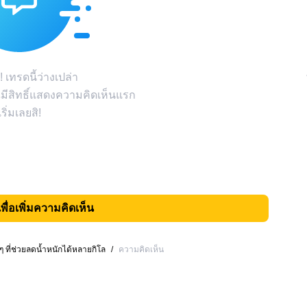
! เทรดนี้ว่างเปล่า
มีสิทธิ์แสดงความคิดเห็นแรก
เริ่มเลยสิ!
เพื่อเพิ่มความคิดเห็น
 ที่ช่วยลดน้ำหนักได้หลายกิโล
/
ความคิดเห็น