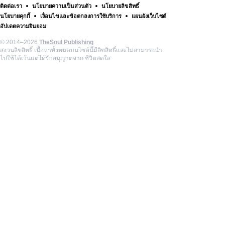
ติดต่อเรา
นโยบายความเป็นส่วนตัว
นโยบายลิขสิทธิ์
นโยบายคุกกี้
เงื่อนไขและข้อตกลงการใช้บริการ
แผนผังเว็บไซต์
อัปเดตความยินยอม
© 2014–2026
TheSoul Publishing
สงวนลิขสิทธิ์ เนื้อหาทั้งหมดบนไซต์นี้มีลิขสิทธิ์และไม่สามารถนำ
ไปใช้ได้เว้นแต่ได้รับอนุญาตจาก ชีวิตสดใส