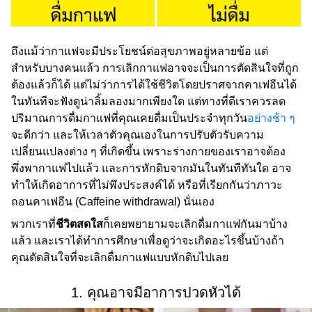
ถึงแม้ว่ากาแฟจะมีประโยชน์ต่อสุขภาพอยู่หลายข้อ แต่
สำหรับบางคนแล้ว การเลิกกาแฟอาจจะเป็นการตัดสินใจที่ถูก
ต้องแล้วก็ได้ แต่ไม่ว่าการได้ใช้ชีวิตโดยปราศจากคาเฟอีนได้
ในทันทีจะฟังดูน่าลิ้มลองมากเพียงใด แต่ทางที่ดีเราควรลด
ปริมาณการดื่มกาแฟที่คุณเคยดื่มเป็นประจำทุกวัน
อย่างช้า ๆ
จะดีกว่า และให้เวลาตัวคุณเองในการปรับตัวรับความ
เปลี่ยนแปลงต่าง ๆ ที่เกิดขึ้น เพราะร่างกายของเราอาจต้อง
พึ่งพากาแฟไปแล้ว และการหักดิบจากมันในทันทีทันใด อาจ
ทำให้เกิดอาการที่ไม่พึงประสงค์ได้ หรือที่เรียกกันว่าภาวะ
ถอนคาเฟอีน (Caffeine withdrawal) นั่นเอง
พวกเราที่
ชีวิตสดใส
ก็เคยพยายามจะเลิกดื่มกาแฟกันมาบ้าง
แล้ว และเราได้ทำการศึกษาเพื่อดูว่าจะเกิดอะไรขึ้นบ้างถ้า
คุณตัดสินใจที่จะเลิกดื่มกาแฟแบบหักดิบไปเลย
1. คุณอาจมีอาการปวดหัวได้