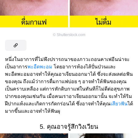
©
Shutterstock.com
หนึ่งในอาการที่ไม่พึงปรารถนาของภาวะถอนคาเฟอีนน่าจะ
เป็นอาการ
พะอืดพะอม
โดยอาการท้องไส้ปั่นป่วนและ
พะอืดพะอมอาจทำให้คุณอาเจียนออกมาได้ ซึ่งจะส่งผลต่อฟัน
ของคุณ ถึงแม้ว่าการดื่มกาแฟบ่อย ๆ อาจทำให้ฟันของคุณ
เป็นคราบเหลือง แต่การหักดิบกาแฟในทันทีก็ไม่ดีต่อสุขภาพ
ปากของคุณเช่นกัน เมื่อคนเราอาเจียนออกมานั้น จะทำให้ริม
ฝีปากแห้งและเกิดการกัดกร่อนได้ ซึ่งอาจทำให้คุณ
เสียวฟัน
ได้
มากขึ้นและอาจทำให้ฟันผุ
5. คุณอาจรู้สึกวิงเวียน