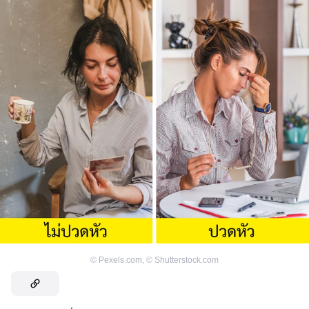
©
Pexels.com
,
©
Shutterstock.com