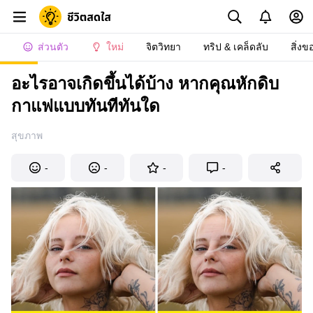
ส่วนตัว
ใหม่
จิตวิทยา
ทริป & เคล็ดลับ
สิ่งข
อะไรอาจเกิดขึ้นได้บ้าง หากคุณหักดิบ
กาแฟแบบทันทีทันใด
สุขภาพ
-
-
-
-