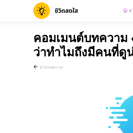
ส่
คอมเมนต์บทความ «
ว่าทำไมถึงมีคนที่ดู
อ่านบทความ