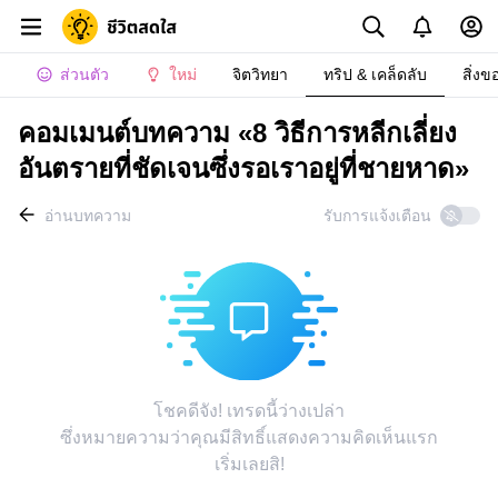
ส่วนตัว
ใหม่
จิตวิทยา
ทริป & เคล็ดลับ
สิ่งข
คอมเมนต์บทความ «8 วิธีการหลีกเลี่ยง
อันตรายที่ชัดเจนซึ่งรอเราอยู่ที่ชายหาด»
อ่านบทความ
รับการแจ้งเตือน
โชคดีจัง! เทรดนี้ว่างเปล่า
ซึ่งหมายความว่าคุณมีสิทธิ์แสดงความคิดเห็นแรก
เริ่มเลยสิ!