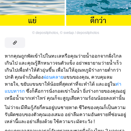
©
depositphotos
,
©
svetap / depositphotos
หากคุณถูกพัดเข้าไปในทะเลหรือคุณว่ายน้ำออกจากฝั่งไกล
เกินไป และคุณรู้สึกหนาวจนตัวแข็ง อย่าพยายามว่ายน้ำเร็ว
เกินไปเพื่อทำให้ตัวอุ่นขึ้น เพื่อไม่ให้อุณหภูมิร่างกายต่ำกว่า
ปกติ คุณจำเป็นต้อง
ผ่อนคลาย
แขนของคุณ, ควบคุมลม
หายใจ, ขยับแขนขาให้น้อยที่สุดเท่าที่จะทำได้ และอยู่ใน
ท่า
แบบทารก
ซึ่งก็คือการนั่งกอดเข่าในน้ำ ยิ่งร่างกายของคุณอยู่
เหนือน้ำมากเท่าไหร่ คุณก็จะสูญเสียความร้อนน้อยลงเท่านั้น
ไม่ว่าจะมีทีมกู้ภัยกี่คนอยู่บนชายหาด ชีวิตของคุณก็เป็นความ
รับผิดชอบของตัวคุณเองเสมอ อย่าลืมความอันตรายที่ซ่อนอยู่
เหล่านี้และอย่าเสี่ยงด้วย ใช้ความระมัดระวัง !
คุณเคยเจอสถานการณ์อันตรายบนชายฝั่งบ้างไหม ? บอกเรา