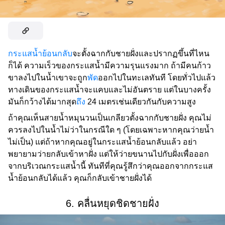
กระแสน้ำย้อนกลับ
จะตั้งฉากกับชายฝั่งและปรากฏขึ้นที่ไหน
ก็ได้ ความเร็วของกระแสน้ำมีความรุนแรงมาก ถ้ามีคนก้าว
ขาลงไปในน้ำเขาจะถูก
พัด
ออกไปในทะเลทันที โดยทั่วไปแล้ว
ทางเดินของกระแสน้ำจะแคบและไม่อันตราย แต่ในบางครั้ง
มันก็กว้างได้มากสุด
ถึง
24 เมตรเช่นเดียวกันกับความสูง
ถ้าคุณเห็นสายน้ำหมุนวนเป็นเกลียวตั้งฉากกับชายฝั่ง คุณไม่
ควรลงไปในน้ำไม่ว่าในกรณีใด ๆ (โดยเฉพาะหากคุณว่ายน้ำ
ไม่เป็น) แต่ถ้าหากคุณอยู่ในกระแสน้ำย้อนกลับแล้ว อย่า
พยายามว่ายกลับเข้าหาฝั่ง แต่ให้ว่ายขนานไปกับฝั่งเพื่อออก
จากบริเวณกระแสน้ำนี้ ทันทีที่คุณรู้สึกว่าคุณออกจากกระแส
น้ำย้อนกลับได้แล้ว คุณก็กลับเข้าชายฝั่งได้
6. คลื่นหยุดชิดชายฝั่ง