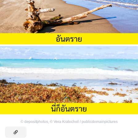
©
depositphotos
,
©
Vera Kratochvil / publicdomainpictures