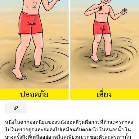
หนึ่งในฉากยอดนิยมของหนังฮอลลีวูดคือการที่ตัวละครตกลง
ไปในทรายดูดและจมลงไปเหมือนกับตกลงไปในหนองน้ำ ใน
บางครั้งสิ่งที่เหลืออยู่อาจมีแค่เพียงหมวกของตัวละครเท่านั้น