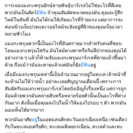
การเจอแมงกะพรุนยักษ์สายพันธุ์บาร์เรลไม่ใช่อะไรที่ดีเลย
พวกมันเป็นสัตว์
มีพิษ
ถ้าคุณสัมผัสหนวดของมัน คุณจะรู้สึก
ไหม้ในทันที มันไม่ได้ก่อให้เกิดอะไรที่ร้ายแรง แต่อาการจะ
ค่อนข้างเจ็บปวดและรอยไหม้จะยังอยู่ที่ผิวของคุณเป็นเวลา
หลายชั่วโมง
แมงกะพรุนพวกนี้เป็นอะไรที่อันตรายมากสำหรับคนที่ชอบ
โยนแมงกะพรุนใส่กัน มันไหม้ดวงตาหรือริมฝีปากของคุณได้
อย่างง่าย ๆ แล้วก็ห้ามจับแมงกะพรุนบาร์เรลที่ตายแล้วขึ้นมา
ด้วย ถึงแม้ว่ามันจะตายแล้วแต่มันก็ยัง
มีพิษ
อยู่
เมื่อมีแมงกะพรุนเหล่านี้เป็นจำนวนมากอยู่ในทะเล เจ้าหน้าที่
จะห้ามไม่ให้ว่ายน้ำ อย่าละเลยสัญญาณเตือนนี้ เพราะการ
สัมผัสกับแมงกะพรุนบาร์เรลโดยบังเอิญก็เรื่องหนึ่ง แต่การถูก
ล้อมด้วยพวกมันหลายสิบหรือหลายร้อยตัวนั้นเป็นอะไรที่ต่าง
กันมาก ดังนั้นเมื่อคุณลงไปในน้ำให้มองไปรอบ ๆ ตัว พวกมัน
มองเห็นได้ยากมาก
พวกมันอาศัย
อยู่
ในแอตแลนติกตะวันออกเฉียงเหนือ เช่นเดียว
กับในทะเลเอเดรียติก, ทะเลเมดิเตอเรเนียน, ทะเลดำและทะ