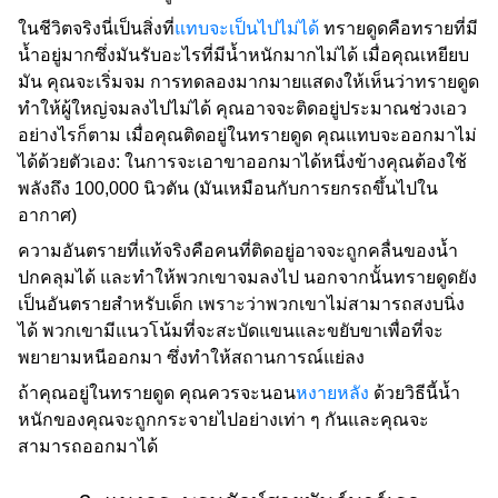
ในชีวิตจริงนี่เป็นสิ่งที่
แทบจะเป็นไปไม่ได้
ทรายดูดคือทรายที่มี
น้ำอยู่มากซึ่งมันรับอะไรที่มีน้ำหนักมากไม่ได้ เมื่อคุณเหยียบ
มัน คุณจะเริ่มจม การทดลองมากมายแสดงให้เห็นว่าทรายดูด
ทำให้ผู้ใหญ่จมลงไปไม่ได้ คุณอาจจะติดอยู่ประมาณช่วงเอว
อย่างไรก็ตาม เมื่อคุณติดอยู่ในทรายดูด คุณแทบจะออกมาไม่
ได้ด้วยตัวเอง: ในการจะเอาขาออกมาได้หนึ่งข้างคุณต้องใช้
พลังถึง 100,000 นิวตัน (มันเหมือนกับการยกรถขึ้นไปใน
อากาศ)
ความอันตรายที่แท้จริงคือคนที่ติดอยู่อาจจะถูกคลื่นของน้ำ
ปกคลุมได้ และทำให้พวกเขาจมลงไป นอกจากนั้นทรายดูดยัง
เป็นอันตรายสำหรับเด็ก เพราะว่าพวกเขาไม่สามารถสงบนิ่ง
ได้ พวกเขามีแนวโน้มที่จะสะบัดแขนและขยับขาเพื่อที่จะ
พยายามหนีออกมา ซึ่งทำให้สถานการณ์แย่ลง
ถ้าคุณอยู่ในทรายดูด คุณควรจะนอน
หงายหลัง
ด้วยวิธีนี้น้ำ
หนักของคุณจะถูกกระจายไปอย่างเท่า ๆ กันและคุณจะ
สามารถออกมาได้