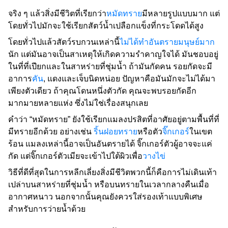
จริง ๆ แล้วสิ่งมีชีวิตที่เรียกว่า
หมัดทราย
มีหลายรูปแบบมาก แต่
โดยทั่วไปมักจะใช้เรียกสัตว์น้ำเปลือกแข็งที่กระโดดได้สูง
โดยทั่วไปแล้วสัตว์รบกวนเหล่านี้
ไม่ได้ทำอันตรายมนุษย์มาก
นัก แต่มันอาจเป็นสาเหตุให้เกิดความรำคาญใจได้ มันชอบอยู่
ในที่ที่เปียกและในสาหร่ายที่ชุ่มน้ำ ถ้ามันกัดคน รอยกัดจะมี
อาการ
คัน
, แดงและเจ็บนิดหน่อย ปัญหาคือมันมักจะไม่ได้มา
เพียงตัวเดียว ถ้าคุณโดนหนึ่งตัวกัด คุณจะพบรอยกัดอีก
มากมายหลายแห่ง ซึ่งไม่ใช่เรื่องสนุกเลย
คำว่า “หมัดทราย” ยังใช้เรียกแมลงปรสิตที่อาศัยอยู่ตามพื้นที่ที่
มีทรายอีกด้วย อย่างเช่น
ริ้นฝอยทราย
หรือตัว
จิ๊กเกอร์
ในเขต
ร้อน แมลงเหล่านี้อาจเป็นอันตรายได้ จิ๊กเกอร์ตัวผู้อาจจะแค่
กัด แต่จิ๊กเกอร์ตัวเมียจะเข้าไปใต้ผิวเพื่อ
วางไข่
วิธีที่ดีที่สุดในการหลีกเลี่ยงสิ่งมีชีวิตพวกนี้ก็คือการไม่เดินเท้า
เปล่าบนสาหร่ายที่ชุ่มน้ำ หรือบนทรายในเวลากลางคืนเมื่อ
อากาศหนาว นอกจากนั้นคุณยังควรใส่รองเท้าแบบพิเศษ
สำหรับการว่ายน้ำด้วย