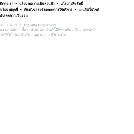
ติดต่อเรา
นโยบายความเป็นส่วนตัว
นโยบายลิขสิทธิ์
นโยบายคุกกี้
เงื่อนไขและข้อตกลงการใช้บริการ
แผนผังเว็บไซต์
อัปเดตความยินยอม
© 2014–2026
TheSoul Publishing
สงวนลิขสิทธิ์ เนื้อหาทั้งหมดบนไซต์นี้มีลิขสิทธิ์และไม่สามารถนำ
ไปใช้ได้เว้นแต่ได้รับอนุญาตจาก ชีวิตสดใส