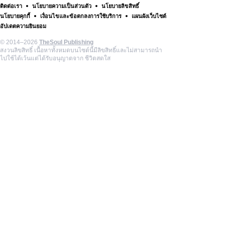
ติดต่อเรา
นโยบายความเป็นส่วนตัว
นโยบายลิขสิทธิ์
นโยบายคุกกี้
เงื่อนไขและข้อตกลงการใช้บริการ
แผนผังเว็บไซต์
อัปเดตความยินยอม
© 2014–2026
TheSoul Publishing
สงวนลิขสิทธิ์ เนื้อหาทั้งหมดบนไซต์นี้มีลิขสิทธิ์และไม่สามารถนำ
ไปใช้ได้เว้นแต่ได้รับอนุญาตจาก ชีวิตสดใส