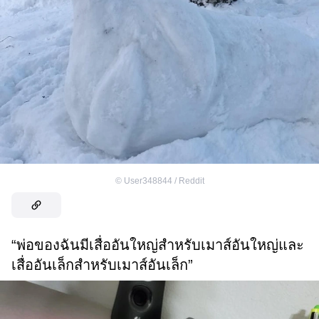
©
User348844 / Reddit
“พ่อของฉันมีเสื่ออันใหญ่สำหรับเมาส์อันใหญ่และ
เสื่ออันเล็กสำหรับเมาส์อันเล็ก”