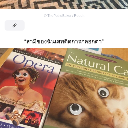
©
ThePetiteBaker / Reddit
“สามีของฉันเสพติดการกลอกตา”