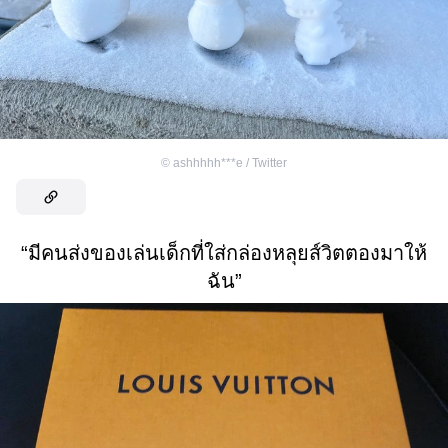
©
ashhhhh***e / Twitter
“มีคนส่งของเล่นเด็กที่ใส่กล่องหลุยส์วิตตองมาให้
ฉัน”