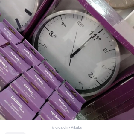
©
djdaichi / Pikabu