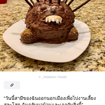
©
_Jellyfisher / Reddit
“วันนี้สามีของฉันออกนอกเมืองเพื่อไปงานเลี้ยง
สละโสด ฉันกลับมาบ้านและเจอกับสิ่งนี้”