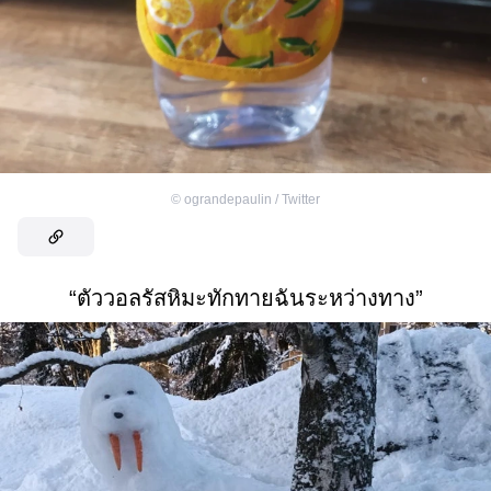
©
ograndepaulin / Twitter
“ตัววอลรัสหิมะทักทายฉันระหว่างทาง”