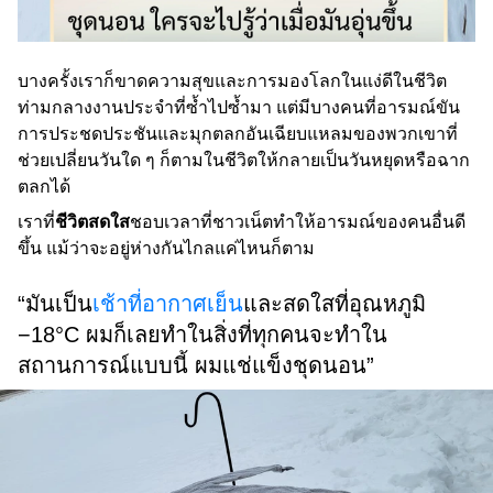
บางครั้งเราก็ขาดความสุขและการมองโลกในแง่ดีในชีวิต
ท่ามกลางงานประจำที่ซ้ำไปซ้ำมา แต่มีบางคนที่อารมณ์ขัน
การประชดประชันและมุกตลกอันเฉียบแหลมของพวกเขาที่
ช่วยเปลี่ยนวันใด ๆ ก็ตามในชีวิตให้กลายเป็นวันหยุดหรือฉาก
ตลกได้
เราที่
ชีวิตสดใส
ชอบเวลาที่ชาวเน็ตทำให้อารมณ์ของคนอื่นดี
ขึ้น แม้ว่าจะอยู่ห่างกันไกลแค่ไหนก็ตาม
“มันเป็น
เช้าที่อากาศเย็น
และสดใสที่อุณหภูมิ
−18°C ผมก็เลยทำในสิ่งที่ทุกคนจะทำใน
สถานการณ์แบบนี้ ผมแช่แข็งชุดนอน”