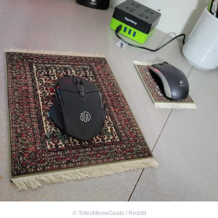
©
TotesMeowGoats / Reddit