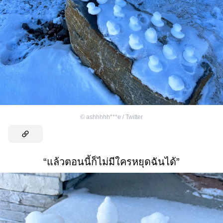
©
ashhhhh***e / Twitter
“แล้วตอนนี้ก็ไม่มีใครหยุดฉันได้”