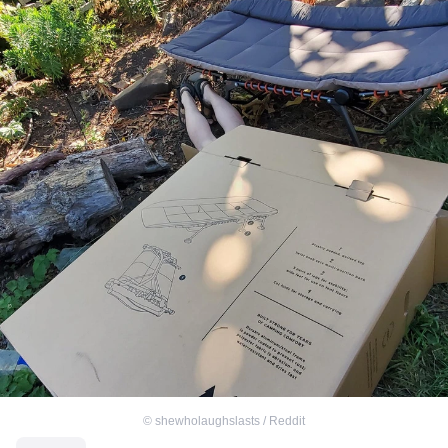
©
shewholaughslasts / Reddit