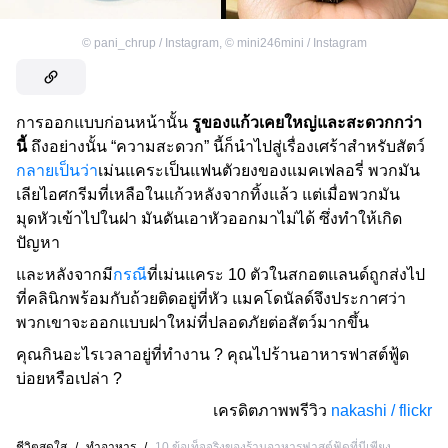
©
pani_chrup / Instagram
,
©
mini246mini / Instagram
การออกแบบก่อนหน้านั้น
รูของแก้วเคยใหญ่และสะดวกกว่า
นี้
ถึงอย่างนั้น “ความสะดวก” นี้ก็นำไปสู่เรื่องเศร้าสำหรับสัตว์
กลายเป็นว่า
เม่นแคระเป็นแฟนตัวยงของแมคเฟลอรี่ พวกมัน
เลียไอศกรีมที่เหลือในแก้วหลังจากทิ้งแล้ว แต่เมื่อพวกมัน
มุดหัวเข้าไปในฝา มันดันเอาหัวออกมาไม่ได้ ซึ่งทำให้เกิด
ปัญหา
และหลังจากมี
กรณี
ที่เม่นแคระ 10 ตัวในสกอตแลนด์ถูกส่งไป
ที่คลินิกพร้อมกับถ้วยติดอยู่ที่หัว แมคโดนัลด์จึงประกาศว่า
พวกเขาจะออกแบบฝาใหม่ที่ปลอดภัยต่อสัตว์มากขึ้น
คุณกินอะไรเวลาอยู่ที่ทำงาน ? คุณไปร้านอาหารฟาสต์ฟู้ด
บ่อยหรือเปล่า ?
เครดิตภาพพรีวิว
nakashi / flickr
ชีวิตสดใส
/
ทำอาหาร
/
10 ข้อเท็จจริงของร้านอาหารฟาสต์ฟู้ดที่มีเพียง