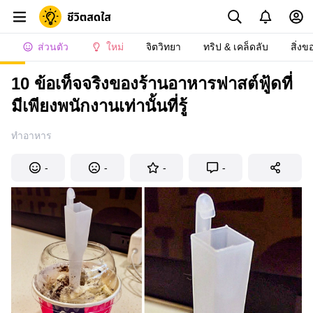
ส่วนตัว
ใหม่
จิตวิทยา
ทริป & เคล็ดลับ
สิ่งข
10 ข้อเท็จจริงของร้านอาหารฟาสต์ฟู้ดที่
มีเพียงพนักงานเท่านั้นที่รู้
ทำอาหาร
-
-
-
-