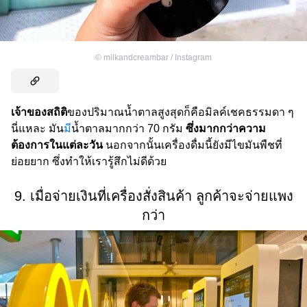
©
milkandcreambar / Instagram
เจ้าของสถิติ
ของปริมาณน้ำตาลสูงสุดก็คือมิลค์เชคธรรมดา ๆ
นี่แหละ มัน
มี
น้ำตาลมากกว่า 70 กรัม
ซึ่งมากกว่าความ
ต้องการในแต่ละวัน
นอกจากนั้นเครื่องดื่มนี้ยังมีไขมันพืชที่
ย่อยยาก ซึ่งทำให้เรารู้สึกไม่ดีด้วย
9. เมื่อจ่ายเงินที่เครื่องสั่งสินค้า ลูกค้าจะจ่ายแพง
กว่า