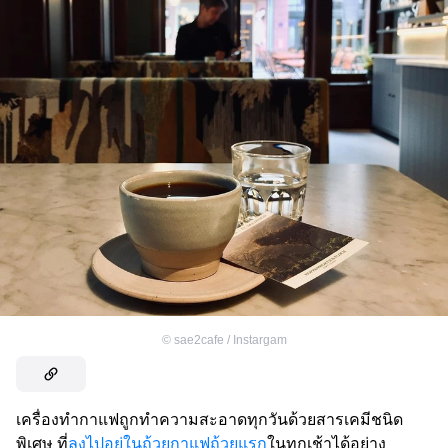
©
sae2cafe / Instargam
เครื่องทำกาแฟถูกทำความสะอาดทุกวันด้วยสารเคมีชนิด
พิเศษ ที่
ลงไปอยู่ในถ้วยกาแฟถ้วยแรก
ในทุกเช้าได้อย่าง