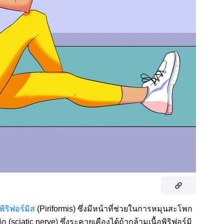
พิริฟอร์มิส
(Piriformis) ซึ่งมีหน้าที่ช่วยในการหมุนสะโพก
(sciatic nerve) ซึ่งระคายเคืองได้ถ้ากล้ามเนื้อพิริฟอร์มิ