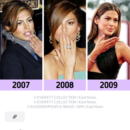
©
EVERETT COLLECTION / East News
,
©
EVERETT COLLECTION / East News
,
©
KASSNER/PEOPLE IMAGE / SIPA / East News