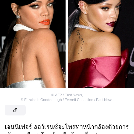
©
AFP / East News
,
©
Elizabeth Goodenough / Everett Collection / East News
เจนนิเฟอร์ ลอว์เรนซ์จะโพสท่าหน้ากล้องด้วยการ