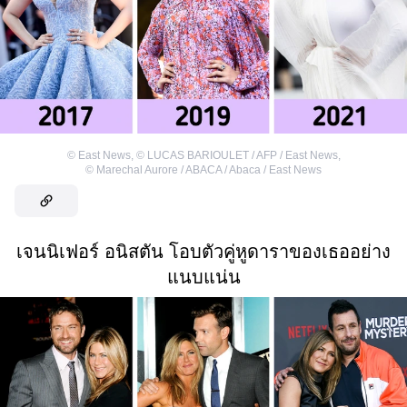
©
East News
,
©
LUCAS BARIOULET / AFP / East News
,
©
Marechal Aurore / ABACA / Abaca / East News
เจนนิเฟอร์ อนิสตัน โอบตัวคู่หูดาราของเธออย่าง
แนบแน่น