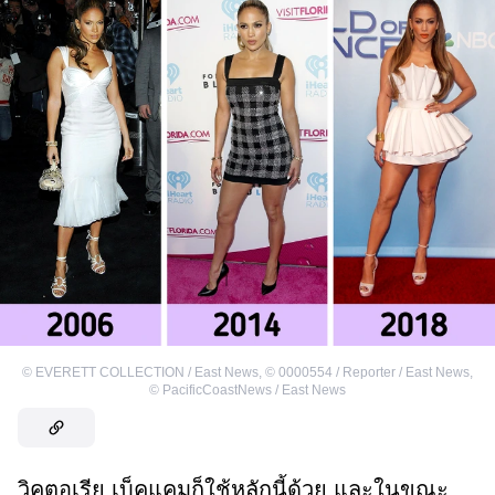
©
EVERETT COLLECTION / East News
,
©
0000554 / Reporter / East News
,
©
PacificCoastNews / East News
วิคตอเรีย เบ็คแคมก็ใช้หลักนี้ด้วย และในขณะ