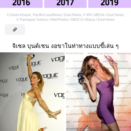
©
Darla Khazei, PacificCoastNews / East News
,
©
IPA / MEGA / East News
,
©
Paniagua Yurena / AlterPhotos / ABACA / Abaca / East News
จิเซล บุนด์เชน งอขาในท่าทางแบบขี้เล่น ๆ