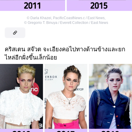
©
Darla Khazei, PacificCoastNews.c / East News
,
©
Gregorio T. Binuya / Everett Collection / East News
คริสเตน สจ๊วต จะเอียงคอไปทางด้านข้างและยก
ไหล่อีกฝั่งขึ้นเล็กน้อย