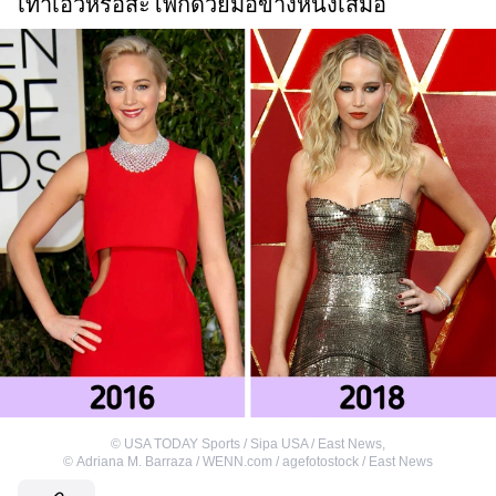
เท้าเอวหรือสะโพกด้วยมือข้างหนึ่งเสมอ
©
USA TODAY Sports / Sipa USA / East News
,
©
Adriana M. Barraza / WENN.com / agefotostock / East News