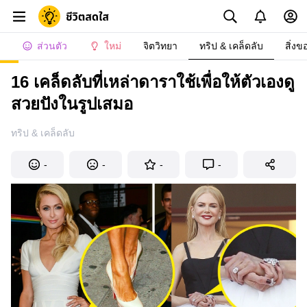
ส่วนตัว
ใหม่
จิตวิทยา
ทริป & เคล็ดลับ
สิ่งข
16 เคล็ดลับที่เหล่าดาราใช้เพื่อให้ตัวเองดู
สวยปังในรูปเสมอ
ทริป & เคล็ดลับ
-
-
-
-