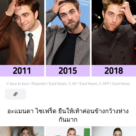
©
face to face / Reporter / East News
,
©
AP / East News
,
©
AFP / East News
อะแมนดา ไซเฟร็ด ยืนให้เท้าค่อนข้างกว้างห่าง
กันมาก