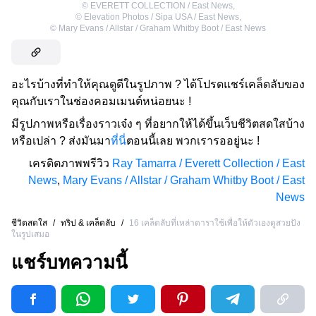
©
EVERETT COLLECTION / East News
,
©
Elevation Photos / Sipa USA / East News
,
©
Mary Evans / Allstar / Graham Whitby Boot / East News
อะไรบ้างที่ทำให้คุณดูดีในรูปภาพ ? ได้โปรดแชร์เคล็ดลับของ
คุณกับเราในช่องคอมเมนต์หน่อยนะ !
มีรูปภาพหรือเรื่องราวเจ๋ง ๆ ที่อยากให้ได้ขึ้นเว็บชีวิตสดใสบ้าง
หรือเปล่า ? ส่งมันมา
ที่นี่
ตอนนี้เลย พวกเรารออยู่นะ !
เครดิตภาพพรีวิว
Ray Tamarra / Everett Collection / East
News
,
Mary Evans / Allstar / Graham Whitby Boot / East
News
ชีวิตสดใส
/
ทริป & เคล็ดลับ
/
16 เคล็ดลับที่เหล่าดาราใช้เพื่อให้ตัวเองดูสวยปัง
ในรูปเสมอ
แชร์บทความนี้