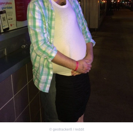
©
geotracker8 / reddit