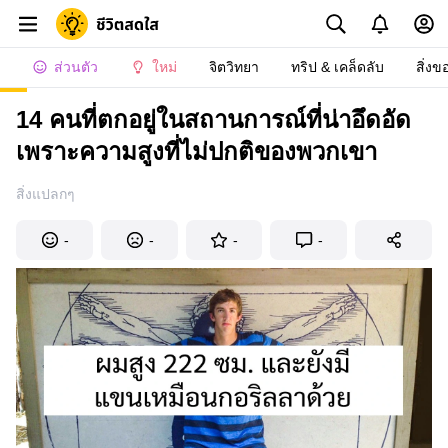
ส่วนตัว
ใหม่
จิตวิทยา
ทริป & เคล็ดลับ
สิ่งข
14 คนที่ตกอยู่ในสถานการณ์ที่น่าอึดอัด
เพราะความสูงที่ไม่ปกติของพวกเขา
สิ่งแปลกๆ
-
-
-
-