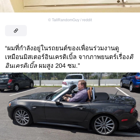
©
TallRandomGuy / reddit
“ผมที่กำลังอยู่ในรถยนต์ของเพื่อนร่วมงานดู
เหมือนมิสเตอร์อินเครดิเบิ้ล จากภาพยนตร์เรื่อง
ดิ
อินเครดิเบิ้ล
ผมสูง 204 ซม.”