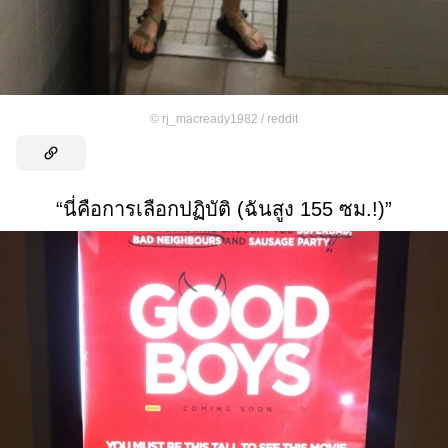
©
rj_macready1982 / reddit
“นี่คือการเลือกปฏิบัติ (ฉันสูง 155 ซม.!)”