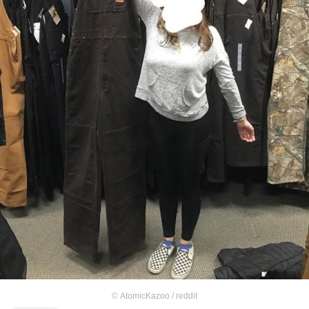
©
AtomicKazoo / reddit