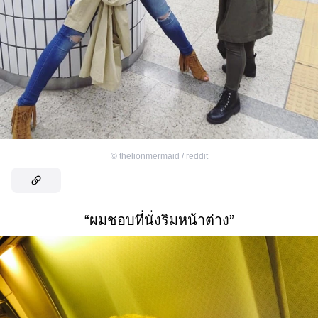
©
thelionmermaid / reddit
“ผมชอบที่นั่งริมหน้าต่าง”