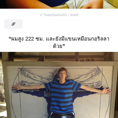
©
Thats2bad4u001 / reddit
“
ผมสูง 222 ซม. และยังมีแขนเหมือนกอริลลา
ด้วย
”