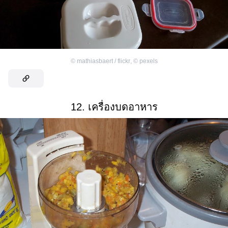
©
mathiasbaert / flickr
,
©
pexels
12. เครื่องบดอาหาร