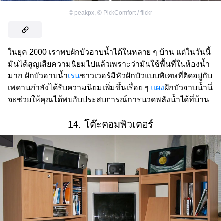
©
peakpx
,
©
PickComfort / flickr
ในยุค 2000 เราพบฝักบัวอาบน้ำได้ในหลาย ๆ บ้าน แต่ในวันนี้
มันได้สูญเสียความนิยมไปแล้วเพราะว่ามันใช้พื้นที่ในห้องน้ำ
มาก ฝักบัวอาบน้ำ
เรน
ชาวเวอร์มีหัวฝักบัวแบบพิเศษที่ติดอยู่กับ
เพดานกำลังได้รับความนิยมเพิ่มขึ้นเรื่อย ๆ
แผง
ฝักบัวอาบน้ำนี่
จะช่วยให้คุณได้พบกับประสบการณ์การนวดพลังน้ำได้ที่บ้าน
14. โต๊ะคอมพิวเตอร์