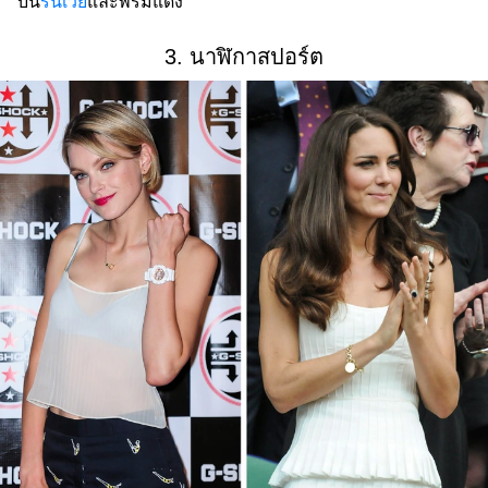
บน
รันเวย์
และพรมแดง
3. นาฬิกาสปอร์ต