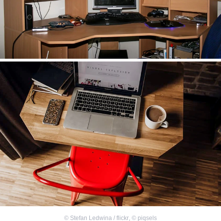
©
Stefan Ledwina / flickr
,
©
piqsels