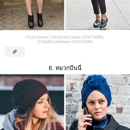
©
Luis Guerra / The Grosby Group / EAST NEWS
,
©
PacificCoastNews / EAST NEWS
6. หมวกบีนนี่