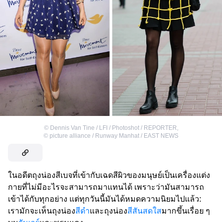
©
Dennis Van Tine / LFI / Photoshot / REPORTER
,
©
picture alliance / Runway Manhat / EAST NEWS
ในอดีตถุงน่องสีเบจที่เข้ากับเฉดสีผิวของมนุษย์เป็นเครื่องแต่ง
กายที่ไม่มีอะไรจะสามารถมาแทนได้ เพราะว่ามันสามารถ
เข้าได้กับทุกอย่าง แต่ทุกวันนี้มันได้หมดความนิยมไปแล้ว:
เรามักจะเห็นถุงน่อง
สีดำ
และถุงน่อง
สีสันสดใส
มากขึ้นเรื่อย ๆ