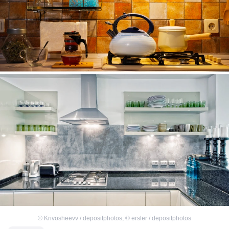
©
Krivosheevv / depositphotos
,
©
ersler / depositphotos