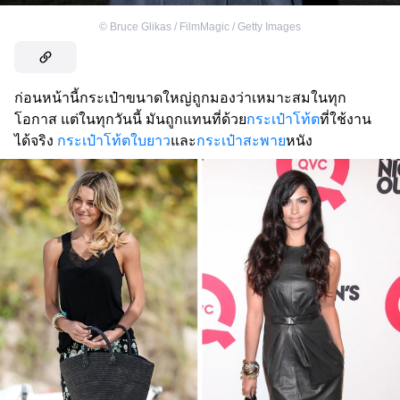
©
Bruce Glikas / FilmMagic / Getty Images
ก่อนหน้านี้กระเป๋าขนาดใหญ่ถูกมองว่าเหมาะสมในทุก
โอกาส แต่ในทุกวันนี้ มันถูกแทนที่ด้วย
กระเป๋าโท้ต
ที่ใช้งาน
ได้จริง
กระเป๋าโท้ตใบยาว
และ
กระเป๋าสะพาย
หนัง