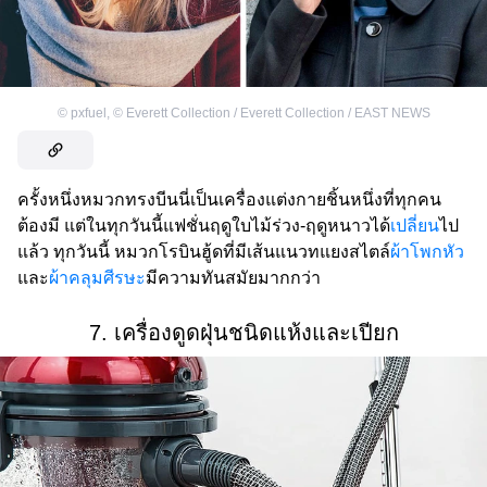
©
pxfuel
,
©
Everett Collection / Everett Collection / EAST NEWS
ครั้งหนึ่งหมวกทรงบีนนี่เป็นเครื่องแต่งกายชิ้นหนึ่งที่ทุกคน
ต้องมี แต่ในทุกวันนี้แฟชั่นฤดูใบไม้ร่วง-ฤดูหนาวได้
เปลี่ยน
ไป
แล้ว ทุกวันนี้ หมวกโรบินฮู้ดที่มีเส้นแนวทแยงสไตล์
ผ้าโพกหัว
และ
ผ้าคลุมศีรษะ
มีความทันสมัยมากกว่า
7. เครื่องดูดฝุ่นชนิดแห้งและเปียก