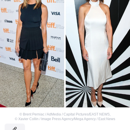
©
Brent Perniac / AdMedia / Capital Pictures/EAST NEWS
,
©
Xavier Collin / Image Press Agency/Mega Agency / East News