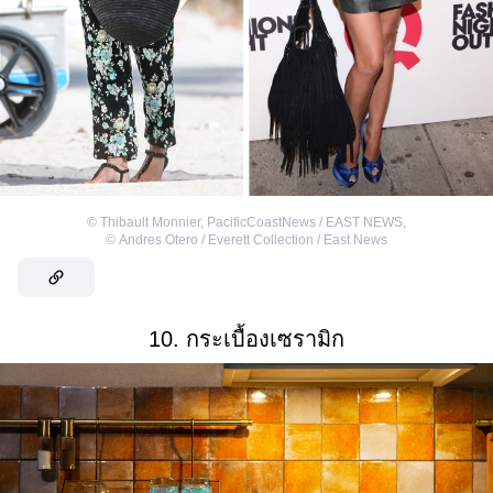
©
Thibault Monnier, PacificCoastNews / EAST NEWS
,
©
Andres Otero / Everett Collection / East News
10. กระเบื้องเซรามิก