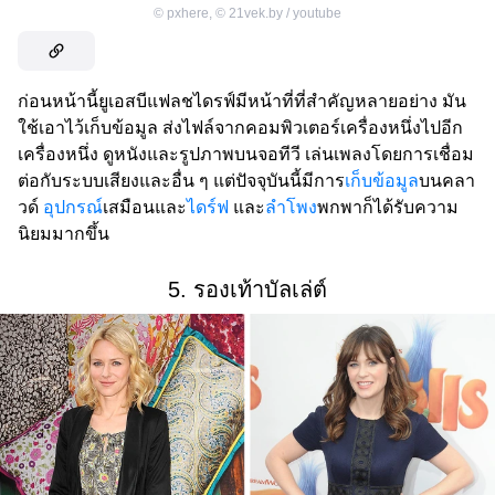
©
pxhere
,
©
21vek.by / youtube
ก่อนหน้านี้ยูเอสบีแฟลชไดรฟ์มีหน้าที่ที่สำคัญหลายอย่าง มัน
ใช้เอาไว้เก็บข้อมูล ส่งไฟล์จากคอมพิวเตอร์เครื่องหนึ่งไปอีก
เครื่องหนึ่ง ดูหนังและรูปภาพบนจอทีวี เล่นเพลงโดยการเชื่อม
ต่อกับระบบเสียงและอื่น ๆ แต่ปัจจุบันนี้มีการ
เก็บข้อมูล
บนคลา
วด์
อุปกรณ์
เสมือนและ
ไดร์ฟ
และ
ลำโพง
พกพาก็ได้รับความ
นิยมมากขึ้น
5. รองเท้าบัลเล่ต์