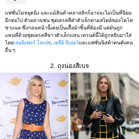
แฟชั่นไม่หยุดนิ่ง และแม้สินค้าคลาสสิกก็อาจจะไม่เป็นที่นิยม
อีกต่อไป ตัวอย่างเช่น ชุดเดรสสีดำตัวเล็กตามสไตล์ของโคโค่
ชาแนล ซึ่งก่อนหน้านี้เคยเป็นเสื้อผ้าชิ้นที่ต้องมี แต่มันถูก
แทนที่ด้วยชุดเดรสสีขาวตัวเล็กแทน เทรนด์นี้ได้ถูกหยิบมาใส่
โดย
เจนนิเฟอร์ โลเปซ
,
เฮลีย์ บีเบอร์
และแฟชั่นนิสต้าคนดังคน
อื่น ๆ
2. ถุงน่องสีเบจ