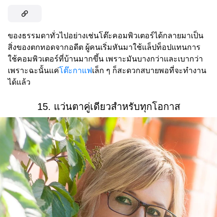
ของธรรมดาทั่วไปอย่างเช่นโต๊ะคอมพิวเตอร์ได้กลายมาเป็น
สิ่งของตกทอดจากอดีต ผู้คนเริ่มหันมาใช้แล็ปท็อปแทนการ
ใช้คอมพิวเตอร์ที่บ้านมากขึ้น เพราะมันบางกว่าและเบากว่า
เพราะฉะนั้นแค่
โต๊ะกาแฟ
เล็ก ๆ ก็สะดวกสบายพอที่จะทำงาน
ได้แล้ว
15. แว่นตาคู่เดียวสำหรับทุกโอกาส