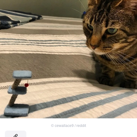
©
cewallace9 / reddit