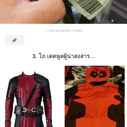
©
SirCupcake93 / reddit
3. โถ เดดพูลผู้น่าสงสาร...