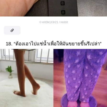
©
elit3k1ll3r21 / reddit
18. “ต้องเอาไปแช่น้ำเพื่อให้มันขยายขึ้นรึเปล่า”