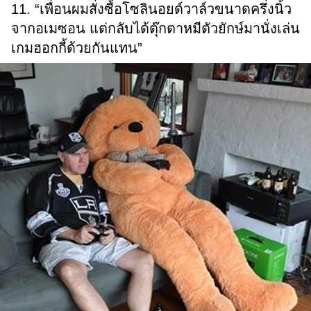
11. “เพื่อนผมสั่งซื้อโซลินอยด์วาล์วขนาดครึ่งนิ้ว
จากอเมซอน แต่กลับได้ตุ๊กตาหมีตัวยักษ์มานั่งเล่น
เกมฮอกกี้ด้วยกันแทน”