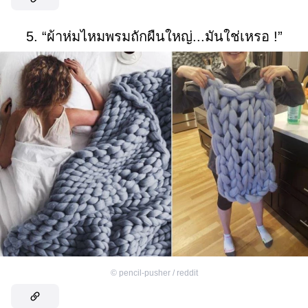
5. “ผ้าห่มไหมพรมถักผืนใหญ่...มันใช่เหรอ !”
©
pencil-pusher / reddit