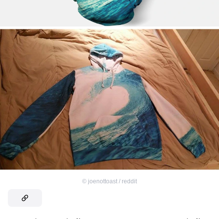
©
joenottoast / reddit