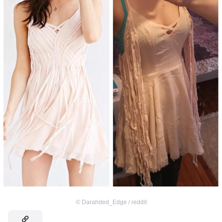
©
Darahded_Edge / reddit