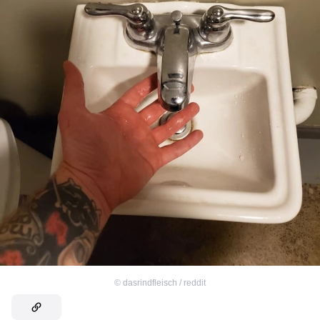
©
dasrindfleisch / reddit