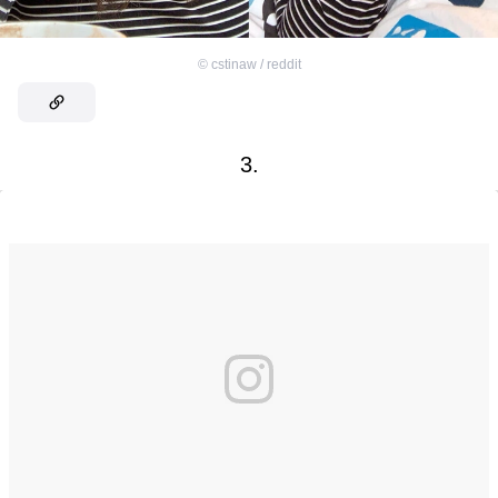
©
cstinaw / reddit
3.