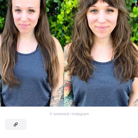
©
xelamack / instagram