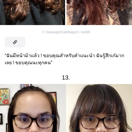
©
XsavageXcabbageX / reddit
“ฉันมีหน้าม้าแล้ว ! ขอบคุณสำหรับคำแนะนำ ฉันรู้สึกเก๋มาก
เลย ! ขอบคุณนะทุกคน”
13.