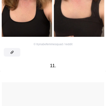
©
trynabefemmesquad / reddit
11.