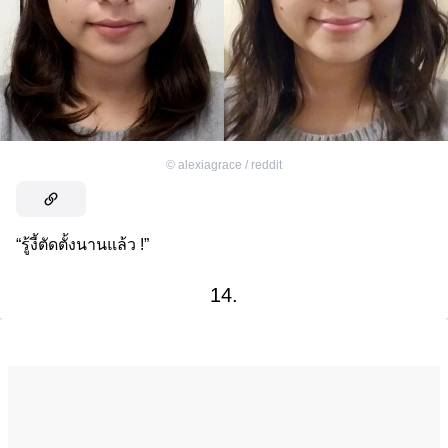
©
alexiagrace / reddit
“รู้งี้ตัดตั้งนานแล้ว !”
14.