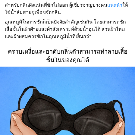
สำหรับกลิ่นฝังแน่นที่ซักไม่ออก ผู้เชี่ยวชาญบางคน
แนะนำ
ให้
ใช้น้ำส้มสายชูเพื่อขจัดกลิ่น
อุณหภูมิในการซักก็เป็นปัจจัยสำคัญเช่นกัน โดยสามารถซัก
เสื้อชั้นในผ้าฝ้ายและผ้าสังเคราะห์ด้วยน้ำอุ่นได้ ส่วนผ้าไหม
และผ้าผสมควรซักในอุณหภูมิน้ำที่เย็นกว่า
คราบเหงื่อและยาดับกลิ่นตัวสามารถทำลายเสื้อ
ชั้นในของคุณได้