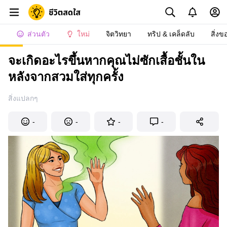
ส่วนตัว
ใหม่
จิตวิทยา
ทริป & เคล็ดลับ
สิ่งข
จะเกิดอะไรขึ้นหากคุณไม่ซักเสื้อชั้นใน
หลังจากสวมใส่ทุกครั้ง
สิ่งแปลกๆ
-
-
-
-