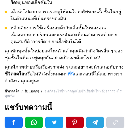
ยืดหยุ่นของเสื้อชั้นใน
เมื่อนำไปตาก ควรตรวจดูให้แน่ใจว่าคัพของเสื้อชั้นในอยู่
ในตำแหน่งที่เป็นทรงของมัน
หลีกเลี่ยงการใช้เครื่องอบผ้ากับเสื้อชั้นในของคุณ
เนื่องจากความร้อนและแรงสั่นสะเทือนสามารถทำลาย
คุณสมบัติ “การยืด” ของเสื้อชั้นในได้
คุณซักชุดชั้นในบ่อยแค่ไหน? แล้วคุณคิดว่ากิจวัตรอื่น ๆ ของ
ชุดชั้นในที่ควรพูดคุยกันอย่างเปิดเผยมีอะไรบ้าง?
คุณมีภาพถ่ายหรือเรื่องราวเจ๋ง ๆ และอยากจะนำเสนอกับทาง
ชีวิตสดใส
หรือไม่? ส่งทั้งหมดมา
ที่นี่
และตอนนี้ได้เลย ทางเรา
กำลังรอคุณอยู่นะ!
ชีวิตสดใส
/
สิ่งแปลกๆ
/
จะเกิดอะไรขึ้นหากคุณไม่ซักเสื้อชั้นในหลังจากสวมใส่
ทุกครั้ง
แชร์บทความนี้