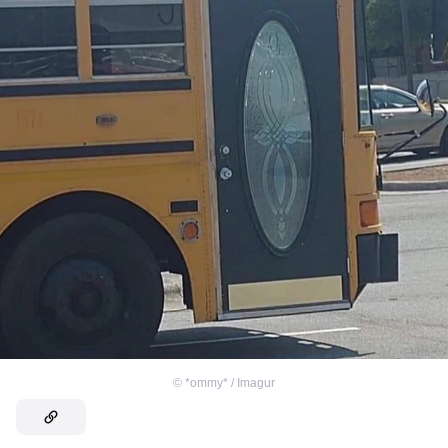
©
*ommy* / Imagur