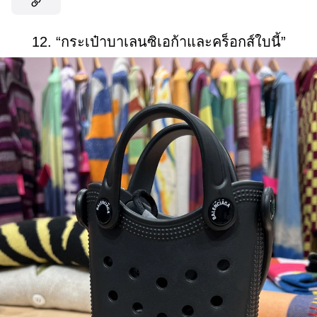
12. “กระเป๋าบาเลนซิเอก้าและคร็อกส์ใบนี้”