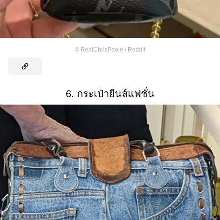
©
RealChrisPoole / Reddit
6. กระเป๋ายีนส์แฟชั่น