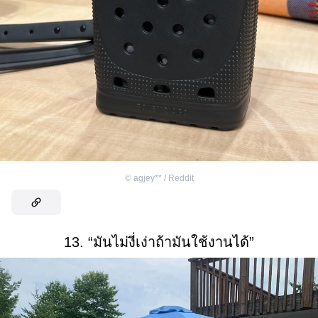
©
agjey** / Reddit
13. “มันไม่งี่เง่าถ้ามันใช้งานได้”