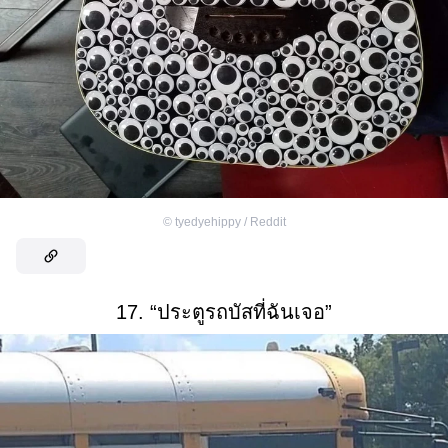
©
tyedyehippy / Reddit
17. “ประตูรถบัสที่ฉันเจอ”