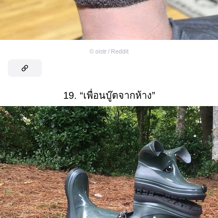
©
oistr / Reddit
19. “เพื่อนบู๊ตจากห้าง”