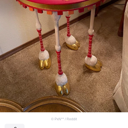
©
PxN** / Reddit