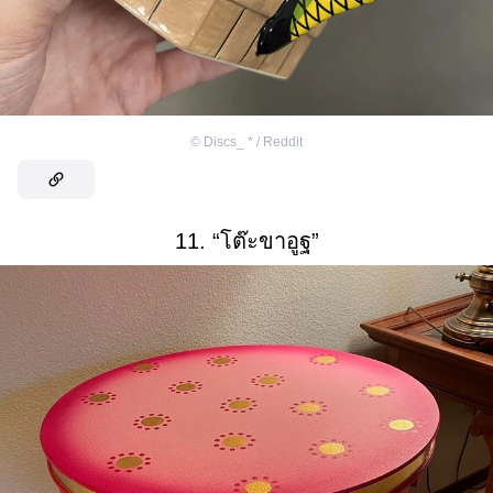
©
Discs_ * / Reddit
11. “โต๊ะขาอูฐ”