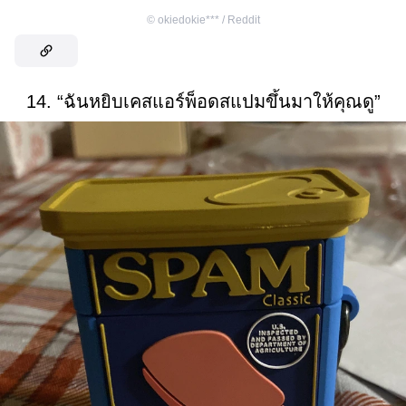
©
okiedokie*** / Reddit
14. “ฉันหยิบเคสแอร์พ็อดสแปมขึ้นมาให้คุณดู”