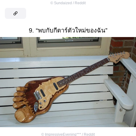
©
Sundaized / Reddit
9. “พบกับกีตาร์ตัวใหม่ของฉัน”
©
ImpressiveEvening*** / Reddit