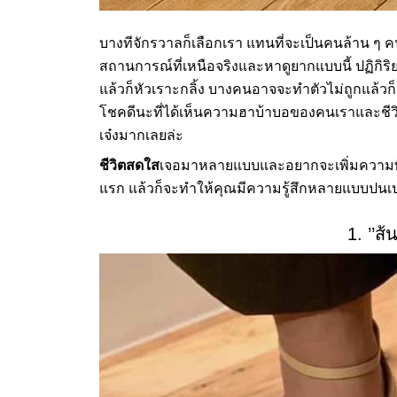
บางทีจักรวาลก็เลือกเรา แทนที่จะเป็นคนล้าน ๆ คน
สถานการณ์ที่เหนือจริงและหาดูยากแบบนี้ ปฏิก
แล้วก็หัวเราะกลิ้ง บางคนอาจจะทำตัวไม่ถูกแล้
โชคดีนะที่ได้เห็นความฮาบ้าบอของคนเราและชีว
เจ๋งมากเลยล่ะ
ชีวิตสดใส
เจอมาหลายแบบและอยากจะเพิ่มความพิล
แรก แล้วก็จะทำให้คุณมีความรู้สึกหลายแบบปนเ
1. ’’ส้