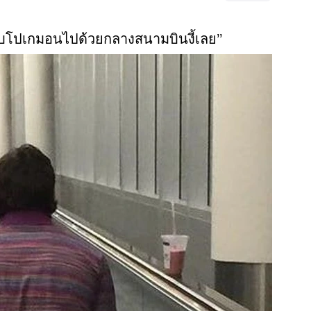
 จับโปเกมอนไปด้วยกลางสนามบินงี้เลย’’