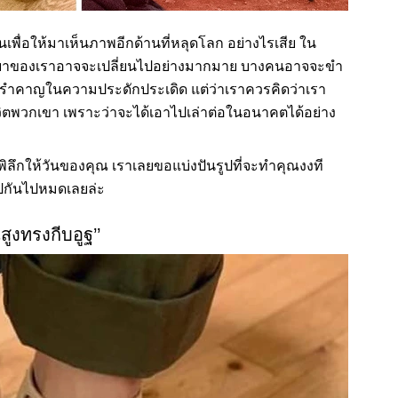
เพื่อให้มาเห็นภาพอีกด้านที่หลุดโลก อย่างไรเสีย ใน
ิริยาของเราอาจจะเปลี่ยนไปอย่างมากมาย บางคนอาจจะขำ
วก็รำคาญในความประดักประเดิด แต่ว่าเราควรคิดว่าเรา
ิตพวกเขา เพราะว่าจะได้เอาไปเล่าต่อในอนาคตได้อย่าง
ึกให้วันของคุณ เราเลยขอแบ่งปันรูปที่จะทำคุณงงที
ปกันไปหมดเลยล่ะ
นสูงทรงกีบอูฐ’’