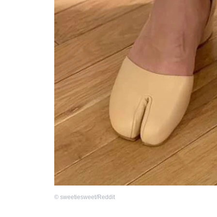
©
sweetiesweet/Reddit