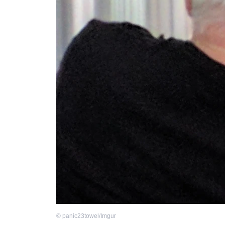
©
panic23towel/Imgur