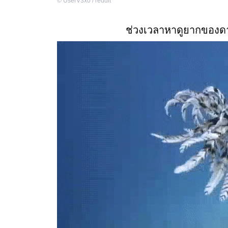
©
UserV3x0 / reddit
ช่วงเวลาหาดูยากของด