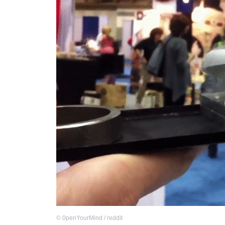
©
0penYourMind / reddit