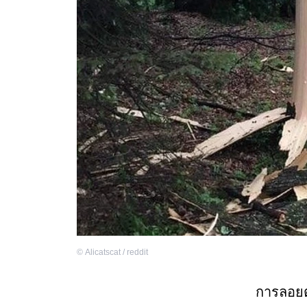
©
Alicatscat / reddit
การลอย