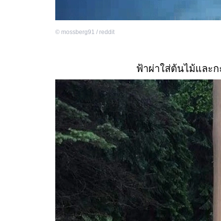
©
mossberg91 / reddit
ฟ้าผ่าใส่ต้นไม้แล