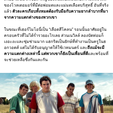
ของโวลเดอมอร์ที่มีต่อพ่อมดและแม่มดเลือดบริสุทธิ์ อันที่จริง
แล้ว
ตัวละครเกือบทั้งหมดต้องรับมือกับความยากลำบากที่มา
จากความแตกต่างของพวกเขา
ในขณะที่เฮอร์ไมโอนี่เป็น “เลือดสีโคลน” รอนนั้นอาศัยอยู่ใน
ครอบครัวที่ไม่ได้ร่ำรวยอะไรเลย ส่วนเนวิลล์ ลองบัตท่อมก็
เงอะงะและซุ่มซ่ามมาก แฮกริดเป็นยักษ์ที่ทำงานเป็นครูในฮ
อกวอตส์ แต่ไม่ได้รับอนุญาตให้ใช้เวทมนตร์ และ
ถึงแม้จะมี
ความแตกต่างเหล่านี้
แต่พวกเขาก็ยังเป็นเพื่อนที่ดี
และพร้อมที่
จะช่วยเหลือซึ่งกันและกัน