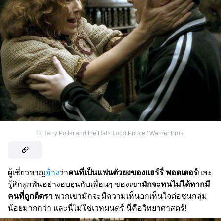
©
Harry Potter and the Half-Blood Prince / Warner Bros.
ผู้เชี่ยวชาญ
อ้าง
ว่า
คนที่เป็นแฟนตัวยงของแฮร์รี่ พอตเตอร์
และ
รู้สึกผูกพันอย่างอบอุ่นกับเพื่อนๆ ของเขา
มักจะทนไม่ได้หากมี
คนที่ถูกตีตรา
พวกเขามักจะมีความเห็นอกเห็นใจต่อชนกลุ่ม
น้อยมากกว่า และนี่ไม่ใช่เวทมนตร์ นี่คือวิทยาศาสตร์!