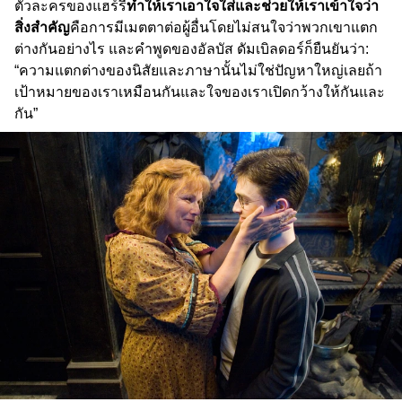
ตัวละครของแฮร์รี่
ทำให้เราเอาใจใส่และช่วยให้เราเข้าใจว่า
สิ่งสำคัญ
คือการมีเมตตาต่อผู้อื่นโดยไม่สนใจว่าพวกเขาแตก
ต่างกันอย่างไร และคำพูดของอัลบัส ดัมเบิลดอร์ก็ยืนยันว่า:
“ความแตกต่างของนิสัยและภาษานั้นไม่ใช่ปัญหาใหญ่เลยถ้า
เป้าหมายของเราเหมือนกันและใจของเราเปิดกว้างให้กันและ
กัน”