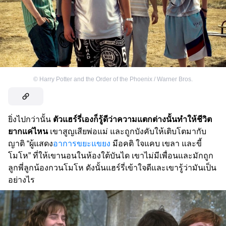
©
Harry Potter and the Order of the Phoenix / Warner Bros.
ยิ่งไปกว่านั้น
ตัวแฮร์รี่เองก็รู้ดีว่าความแตกต่างนั้นทำให้ชีวิต
ยากแค่ไหน
เขาสูญเสียพ่อแม่ และถูกบังคับให้เติบโตมากับ
ญาติ “ผู้แสดง
อาการขยะแขยง
มีอคติ ใจแคบ เขลา และขี้
โมโห” ที่ให้เขานอนในห้องใต้บันได เขาไม่มีเพื่อนและมักถูก
ลูกพี่ลูกน้องกวนโมโห ดังนั้นแฮร์รี่เข้าใจดีและเขารู้ว่ามันเป็น
อย่างไร