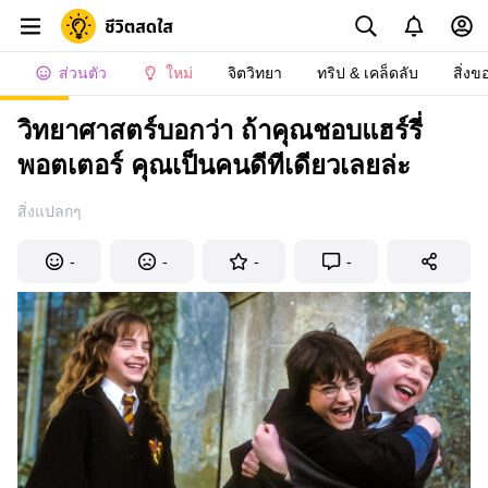
ส่วนตัว
ใหม่
จิตวิทยา
ทริป & เคล็ดลับ
สิ่งข
วิทยาศาสตร์บอกว่า ถ้าคุณชอบแฮร์รี่
พอตเตอร์ คุณเป็นคนดีทีเดียวเลยล่ะ
สิ่งแปลกๆ
-
-
-
-