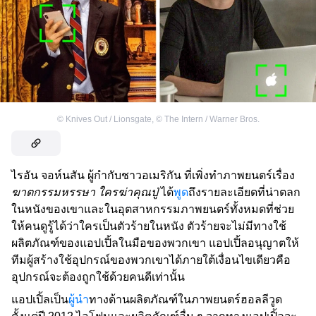
©
Knives Out / Lionsgate
,
©
The Intern / Warner Bros.
ไรอัน จอห์นสัน ผู้กำกับชาวอเมริกัน ที่เพิ่งทำภาพยนตร์เรื่อง
ฆาตกรรมหรรษา ใครฆ่าคุณปู่
ได้
พูด
ถึงรายละเอียดที่น่าตลก
ในหนังของเขาและในอุตสาหกรรมภาพยนตร์ทั้งหมดที่ช่วย
ให้คนดูรู้ได้ว่าใครเป็นตัวร้ายในหนัง ตัวร้ายจะไม่มีทางใช้
ผลิตภัณฑ์ของแอปเปิ้ลในมือของพวกเขา แอปเปิ้ลอนุญาตให้
ทีมผู้สร้างใช้อุปกรณ์ของพวกเขาได้ภายใต้เงื่อนไขเดียวคือ
อุปกรณ์จะต้องถูกใช้ด้วยคนดีเท่านั้น
แอปเปิ้ลเป็น
ผู้นำ
ทางด้านผลิตภัณฑ์ในภาพยนตร์ฮอลลีวูด