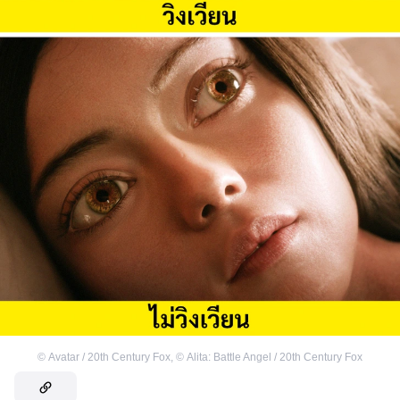
©
Avatar / 20th Century Fox
,
©
Alita: Battle Angel / 20th Century Fox