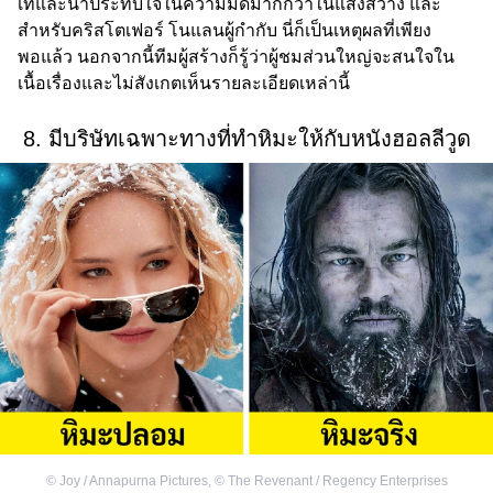
เท่และน่าประทับใจในความมืดมากกว่าในแสงสว่าง และ
สำหรับคริสโตเฟอร์ โนแลนผู้กำกับ นี่ก็เป็นเหตุผลที่เพียง
พอแล้ว นอกจากนี้ทีมผู้สร้างก็รู้ว่าผู้ชมส่วนใหญ่จะสนใจใน
เนื้อเรื่องและไม่สังเกตเห็นรายละเอียดเหล่านี้
8. มีบริษัทเฉพาะทางที่ทำหิมะให้กับหนังฮอลลีวูด
©
Joy / Annapurna Pictures
,
©
The Revenant / Regency Enterprises