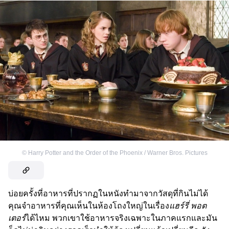
©
Harry Potter and the Order of the Phoenix / Warner Bros. Pictures
บ่อยครั้งที่อาหารที่ปรากฏในหนังทำมาจากวัสดุที่กินไม่ได้
คุณจำอาหารที่คุณเห็นในห้องโถงใหญ่ในเรื่อง
แฮร์รี่ พอต
เตอร์
ได้ไหม พวกเขาใช้อาหารจริงเฉพาะในภาคแรกและมัน