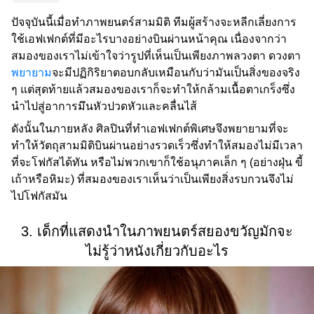
ปัจจุบันนี้เมื่อทำภาพยนตร์สามมิติ ทีมผู้สร้างจะหลีกเลี่ยงการ
ใช้เอฟเฟกต์ที่มีอะไรบางอย่างบินผ่านหน้าคุณ เนื่องจากว่า
สมองของเราไม่เข้าใจว่ารูปที่เห็นเป็นเพียงภาพลวงตา ดวงตา
พยายาม
จะมีปฏิกิริยาตอบกลับเหมือนกับว่ามันเป็นสิ่งของจริง
ๆ แต่สุดท้ายแล้วสมองของเราก็จะทำให้กล้ามเนื้อตาเกร็งซึ่ง
นำไปสู่อาการมึนหัวปวดหัวและคลื่นไส้
ดังนั้นในภายหลัง ศิลปินที่ทำเอฟเฟกต์พิเศษจึงพยายามที่จะ
ทำให้วัตถุสามมิติบินผ่านอย่างรวดเร็วซึ่งทำให้สมองไม่มีเวลา
ที่จะโฟกัสได้ทัน หรือไม่พวกเขาก็ใช้อนุภาคเล็ก ๆ (อย่างฝุ่น ขี้
เถ้าหรือหิมะ) ที่สมองของเราเห็นว่าเป็นเพียงสิ่งรบกวนจึงไม่
ไปโฟกัสมัน
3. เด็กที่แสดงนำในภาพยนตร์สยองขวัญมักจะ
ไม่รู้ว่าหนังเกี่ยวกับอะไร