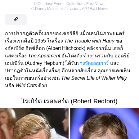
©
Courtesy Everett Collection / East News
,
©
Danny Moloshok / Invision / AP / East News
การปรากฏตัวครั้งแรกของเชอร์ลีย์ แม็กเลนในภาพยนตร์
เรื่องแรกคือปี 1955 ในเรื่อง
The Trouble with Harry
ขอ
งอัลเบิร์ต ฮิทช์ค็อก (Albert Hitchcock) หลังจากนั้น เธอก็
แสดงเรื่อง
The Apartment
อันโด่งดัง ทำงานร่วมกับ ออดรีย์
เฮปเบิร์น (Audrey Hepburn) ได้รับ
รางวัลออสการ์
และ
ปรากฏตัวในหนังเรื่องอื่นๆ อีกหลายสิบเรื่อง คุณอาจเคยเห็น
เธอในภาพยนตร์อย่างเช่น
The Secret Life of Walter Mitty
หรือ
Wild Oats
ด้วย
โรเบิร์ต เรดฟอร์ด (Robert Redford)