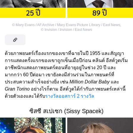
©
Mary Evans / AF Archive / Mary Evans Picture Library / East News
,
©
Invision / Invision / East News
ด้วยภาพยนตร์เรื่องแรกของเขาที่ฉายในปี 1955 และสัญญา
การแสดงครั้งแรกของเขาถูกเซ็นเมื่อปีก่อน คลินต์ อีสต์วูดเริ่ม
อาชีพนักแสดงภาพยนตร์ตอนที่อายุอยู่ในช่วง 20 ปี และ
มากกว่า 60 ปีต่อมา เขายังคงมีส่วนร่วมในภาพยนตร์ที่
ประสบความสำเร็จอย่างยิ่ง เช่น
Million Dollar Baby
และ
Gran Torino
อย่างไรก็ตาม อีสต์วูดได้กำกับภาพยนตร์เหล่านี้
ด้วยตัวเองและได้รับ
รางวัลออสการ์ 2 รางวัล
ซิสซี สเปเซก (Sissy Spacek)