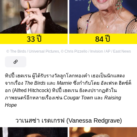
©
The Birds / Universal Pictures
,
©
Chris Pizzello / Invision / AP / East News
ทิปปี้ เฮดเรน ผู้ได้รับรางวัลลูกโลกทองคำ เธอเป็นนักแสดง
จากเรื่อง
The Birds
และ
Marnie
ซึ่งกำกับโดย อัลเฟรด ฮิตช์ค็
อก (Alfred Hitchcock) ทิปปี้ เฮดเรน ยังคงปรากฏตัวใน
ภาพยนตร์อีกหลายเรื่องเช่น
Cougar Town
และ
Raising
Hope
วาเนสซ่า เรดเกรฟ (Vanessa Redgrave)