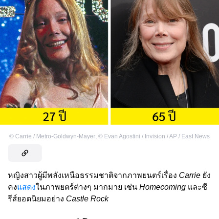
©
Carrie / Metro-Goldwyn-Mayer
,
©
Evan Agostini / Invision / AP / East News
หญิงสาวผู้มีพลังเหนือธรรมชาติจากภาพยนตร์เรื่อง
Carrie
ยัง
คง
แสดง
ในภาพยตร์ต่างๆ มากมาย เช่น
Homecoming
และซี
รีส์ยอดนิยมอย่าง
Castle Rock