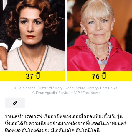
©
Studiocanal Films Ltd / Mary Evans Picture Library / East News
,
©
Evan Agostini / Invision / AP / East News
วาเนสซ่า เรดเกรฟ เริ่มอาชีพของเธอเมื่อตอนที่ยังเป็นวัยรุ่น
ซึ่งเธอได้รับความนิยมอย่างมากหลังจากที่แสดงในภาพยนตร์
Blowup
อันโด่งดังของ มีเกลันเจโล อันโตนีโอนี