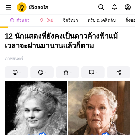
ส่วนตัว
ใหม่
จิตวิทยา
ทริป & เคล็ดลับ
สิ่งข
12 นักแสดงที่ยังคงเป็นดาวค้างฟ้าแม้
เวลาจะผ่านมานานแล้วก็ตาม
ภาพยนตร์
-
-
-
-