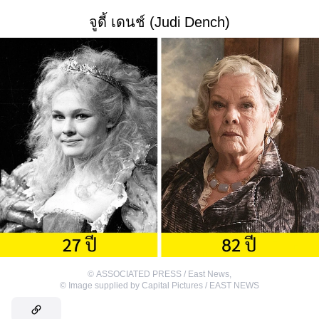
จูดี้ เดนช์ (Judi Dench)
©
ASSOCIATED PRESS / East News
,
©
Image supplied by Capital Pictures / EAST NEWS