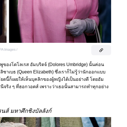
PA Images /
ชมพูของโดโลเรส อัมบริดจ์ (Dolores Umbridge) นั้นค่อน
ซาเบธ (Queen Elizabeth) ซึ่งเราก็ไม่รู้ว่านักออกแบบ
ียดนี้ก็เผยให้เห็นบุคลิกของผู้หญิงได้เป็นอย่างดี โดยอัม
ินีจริง ๆ ที่ฮอกวอตส์ เพราะว่าเธอนั้นสามารถทำทุกอย่าง
นส์ มหาศึกชิงบัลลังก์