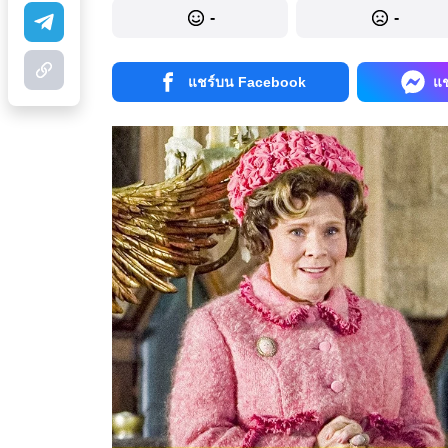
-
-
แชร์บน Facebook
แ