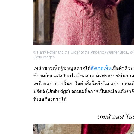
©
Harry Potter and the Order of the Phoenix / Warner Bros.
,
©
Getty Images
เหล่าชาวเน็ตผู้ชาญฉลาดได้
สังเกตเห็น
เสื้อผ้าสี
ข้างคล้ายคลึงกับสไตล์ของสมเด็จพระราชินีนาถอลิ
เครื่องแต่งกายนั้นจงใจทำสิ่งนี้หรือไม่ แต่รายละเอ
บริดจ์ (Umbridge) จอมเผด็จการเป็นเหมือนดั่งราช
ที่เธอต้องการได้
เกมส์ ออฟ โธร