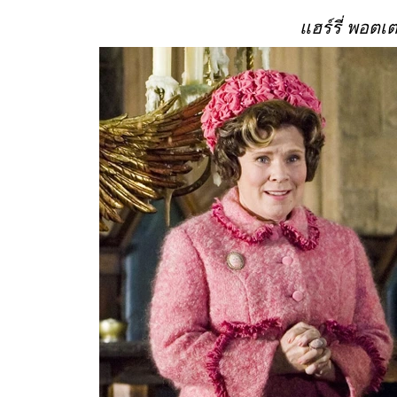
แฮร์รี่ พอตเ