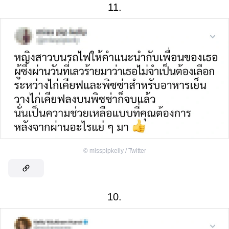
11.
©
misspipkelly / Twitter
10.