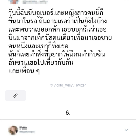
©
vickto_willy / Twitter
6.