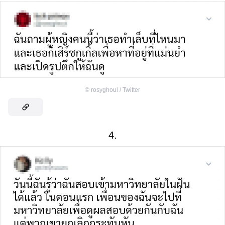
©
rosyghoul / Twitter
4.