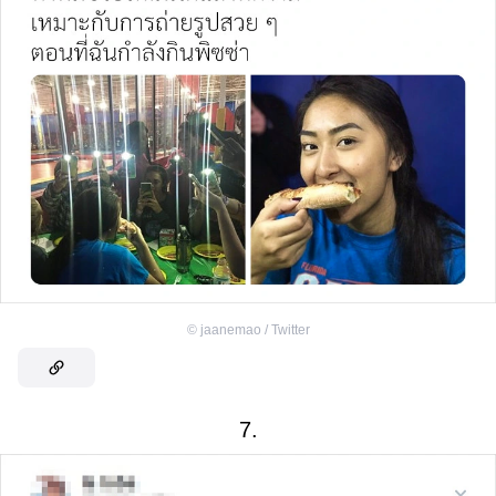
©
jaanemao / Twitter
7.