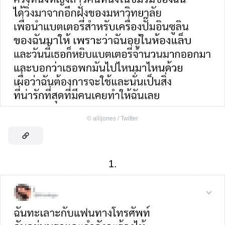
©
ailijones / Twitter
1.