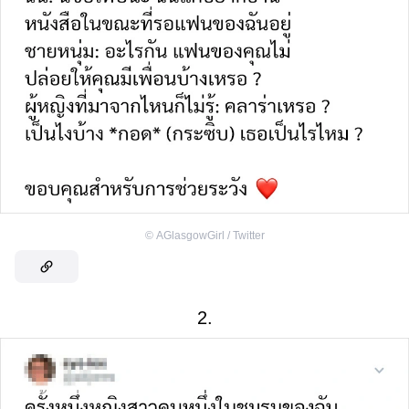
©
AGlasgowGirl / Twitter
2.