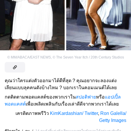
©
MM/ABACA/EAST NEWS
,
©
The Seven Year Itch / 20th Century Studios
คุณว่าใครแต่งตัวออกมาได้ดีที่สุด ? คุณอยากจะลองแต่ง
เลียนแบบลุคคนดังบ้างไหม ? บอกเราในคอมเมนต์ได้เลย
กดติดตามพอดแคสต์ของพวกเราใน
สปอติฟาย
หรือ
แอปเปิ้ล
พอดแคสต์
เพื่อเพลิดเพลินกับเรื่องเล่าดีดีจากพวกเราได้เลย
เครดิตภาพพรีวิว
KimKardashian/ Twitter
,
Ron Galella/
Getty Images
ชีวิตสดใส
/
คน
/
14 คนดังที่แต่งตัวเลียนแบบลุคในตำนานได้อย่างระดับมือ