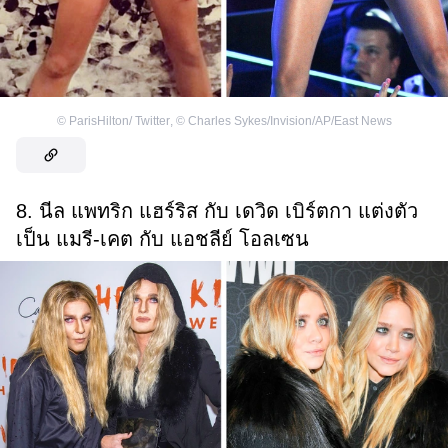
©
ParisHilton/ Twitter
,
©
Charles Sykes/Invision/AP/East News
8. นีล แพทริก แฮร์ริส กับ เดวิด เบิร์ตกา แต่งตัว
เป็น แมรี-เคต กับ แอชลีย์ โอลเซน