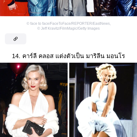
©
face to face/FaceToFace/REPORTER/EastNews
,
©
Jeff Kravitz/FilmMagic/Getty Images
14. คาร์ลี คลอส แต่งตัวเป็น มาริลีน มอนโร