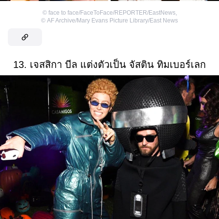
©
face to face/FaceToFace/REPORTER/EastNews
,
©
AF Archive/Mary Evans Picture Library/East News
13. เจสสิกา บีล แต่งตัวเป็น จัสติน ทิมเบอร์เลก