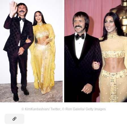
©
KimKardashian/ Twitter
,
©
Ron Galella/ Getty Images