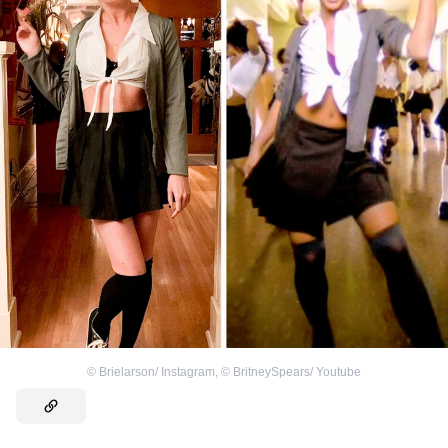
©
Brielarson/ Instagram
,
©
BritneySpears/ Youtube