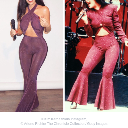
©
Kim Kardashian/ Instagram
,
©
Arlene Richie/ The Chronicle Collection/ Getty Images