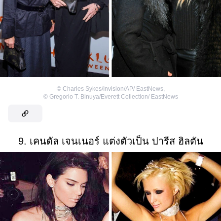
©
Charles Sykes/Invision/AP/ EastNews
,
©
Gregorio T. Binuya/Everett Collection/ EastNews
9. เคนดัล เจนเนอร์ แต่งตัวเป็น ปารีส ฮิลตัน