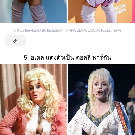
©
Kourtneykardash/ Instagram
,
©
ANGELA WEISS/AFP/East News
5. อเดล แต่งตัวเป็น ดอลลี พาร์ตัน