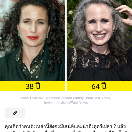
Mary Evans/AF Archive/Graham Whitby Boot/East News
,
Invision/Invision/East News
คุณคิดว่าคนดังเหล่านี้ยังคงมีเสน่ห์และน่าดึงดูดรึเปล่า ? แล้ว