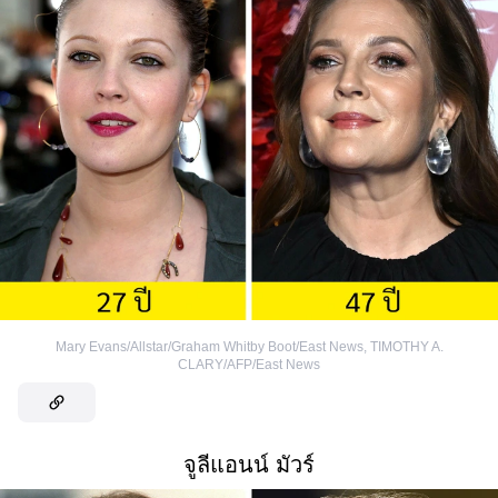
Mary Evans/Allstar/Graham Whitby Boot/East News
,
TIMOTHY A.
CLARY/AFP/East News
จูลีแอนน์ มัวร์