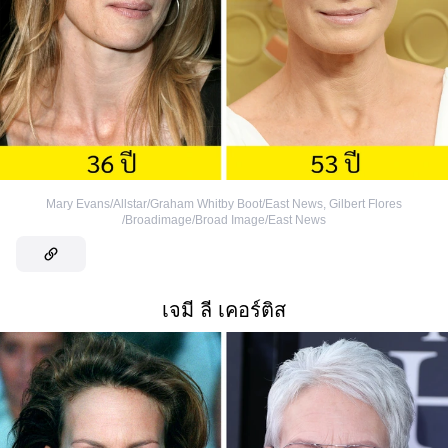
Mary Evans/Allstar/Graham Whitby Boot/East News
,
Gilbert Flores
/Broadimage/Broad Image/East News
เจมี ลี เคอร์ติส