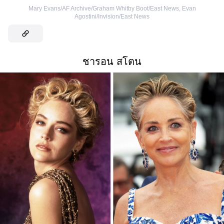
Mary Evans/AF Archive/Graham Whitby Boot/East News
,
Evan
Agostini/Invision/East News
ชารอน สโตน