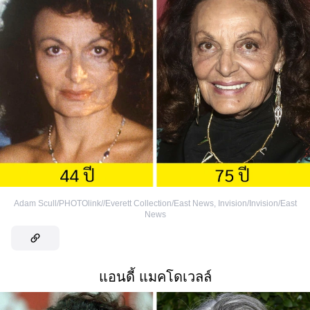
Adam Scull/PHOTOlink//Everett Collection/East News
,
Invision/Invision/East
News
แอนดี้ แมคโดเวลล์