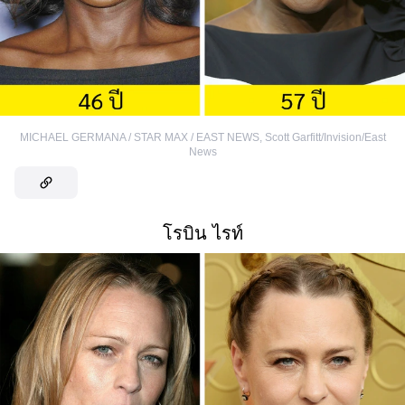
MICHAEL GERMANA / STAR MAX / EAST NEWS
,
Scott Garfitt/Invision/East
News
โรบิน ไรท์