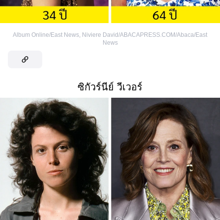
Album Online/East News
,
Niviere David/ABACAPRESS.COM/Abaca/East
News
ซิกัวร์นีย์ วีเวอร์