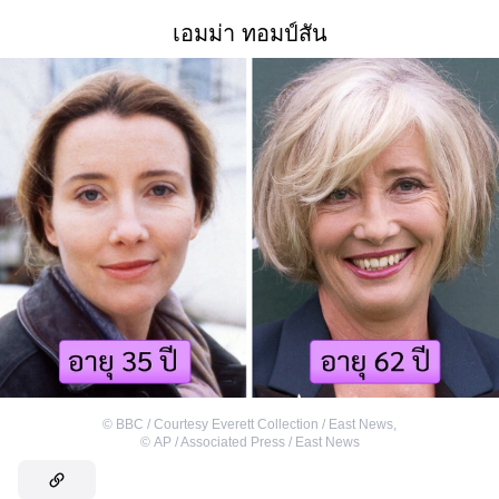
เอมม่า ทอมป์สัน
©
BBC / Courtesy Everett Collection / East News
,
©
AP / Associated Press / East News