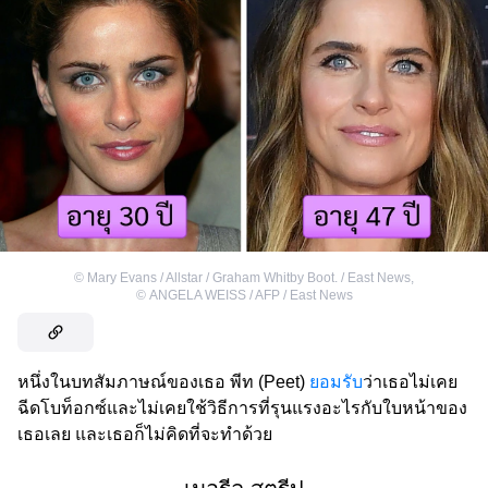
©
Mary Evans / Allstar / Graham Whitby Boot. / East News
,
©
ANGELA WEISS / AFP / East News
หนึ่งในบทสัมภาษณ์ของเธอ พีท (Peet)
ยอมรับ
ว่าเธอไม่เคย
ฉีดโบท็อกซ์และไม่เคยใช้วิธีการที่รุนแรงอะไรกับใบหน้าของ
เธอเลย และเธอก็ไม่คิดที่จะทำด้วย