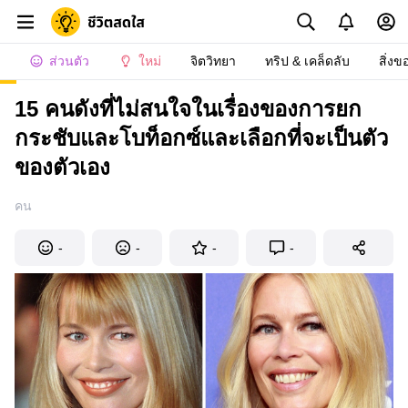
ส่วนตัว
ใหม่
จิตวิทยา
ทริป & เคล็ดลับ
สิ่งข
15 คนดังที่ไม่สนใจในเรื่องของการยก
กระชับและโบท็อกซ์และเลือกที่จะเป็นตัว
ของตัวเอง
คน
-
-
-
-