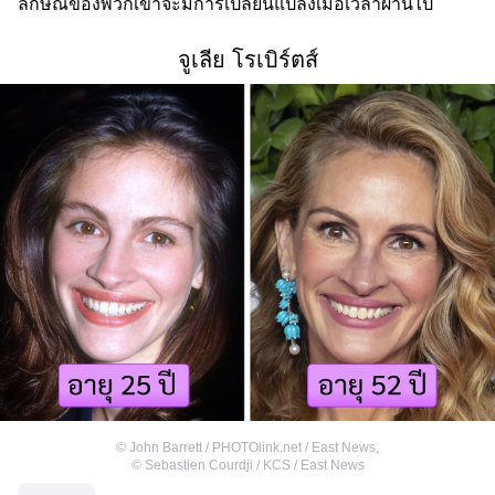
ลักษณ์ของพวกเขาจะมีการเปลี่ยนแปลงเมื่อเวลาผ่านไป
จูเลีย โรเบิร์ตส์
©
John Barrett / PHOTOlink.net / East News
,
©
Sebastien Courdji / KCS / East News