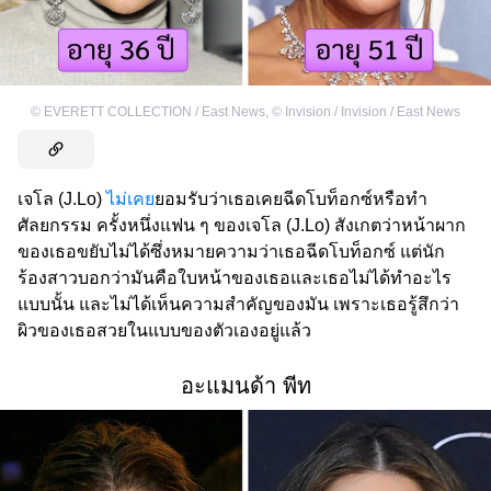
©
EVERETT COLLECTION / East News
,
©
Invision / Invision / East News
เจโล (J.Lo)
ไม่เคย
ยอมรับว่าเธอเคยฉีดโบท็อกซ์หรือทำ
ศัลยกรรม ครั้งหนึ่งแฟน ๆ ของเจโล (J.Lo) สังเกตว่าหน้าผาก
ของเธอขยับไม่ได้ซึ่งหมายความว่าเธอฉีดโบท็อกซ์ แต่นัก
ร้องสาวบอกว่ามันคือใบหน้าของเธอและเธอไม่ได้ทำอะไร
แบบนั้น และไม่ได้เห็นความสำคัญของมัน เพราะเธอรู้สึกว่า
ผิวของเธอสวยในแบบของตัวเองอยู่แล้ว
อะแมนด้า พีท