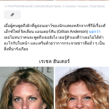
©
PHOTOlink/Everett Collection/East News
,
©
Invision / Invision / East News
เมื่อผู้คนพูดถึงผิวที่ดูอ่อนเยาว์ของนักแสดงหลักจากซีรีย์เรื่อง
ดิ
เอ็กซ์ไฟล์
จิลเลียน แอนเดอร์สัน (Gillian Anderson)
บอกว่า
เธอไม่สนว่าคนจะพูดถึงเธอยังไง เธอรู้ตัวเองดีว่าเธอไม่ได้ทำ
อะไรกับใบหน้า และเสริมด้วยว่าการกระจายข่าวลือมั่ว ๆ เป็น
สิ่งที่น่ารังเกียจ
เรเชล ฮันเตอร์