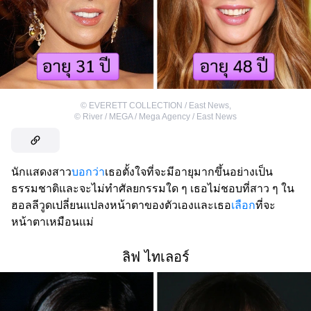
©
EVERETT COLLECTION / East News
,
©
River / MEGA / Mega Agency / East News
นักแสดงสาว
บอกว่า
เธอตั้งใจที่จะมีอายุมากขึ้นอย่างเป็น
ธรรมชาติและจะไม่ทำศัลยกรรมใด ๆ เธอไม่ชอบที่สาว ๆ ใน
ฮอลลีวูดเปลี่ยนแปลงหน้าตาของตัวเองและเธอ
เลือก
ที่จะ
หน้าตาเหมือนแม่
ลิฟ ไทเลอร์