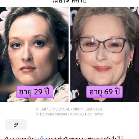
เมอรีล สตรีป
©
EMI / UNIVERSAL / Album East News
,
©
Berzane Nasser / ABACA / East News
นักแสดงหญิง
ต่อต้าน
การทำศัลยกรรม เพราะว่ามันไม่ได้