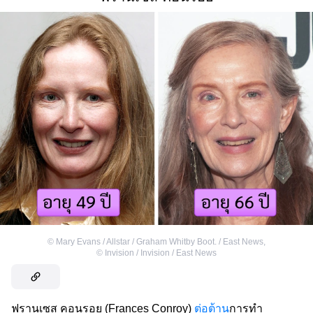
©
Mary Evans / Allstar / Graham Whitby Boot. / East News
,
©
Invision / Invision / East News
ฟรานเซส คอนรอย (Frances Conroy)
ต่อต้าน
การทำ