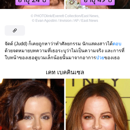
©
PHOTOlink/Everett Collection/East News
,
©
Evan Agostini / Invision / AP / East News
จัดด์ (Judd) ก็เคยถูกหาว่าทำศัลยกรรม นักแสดงสาวได้
ตอบ
ด้วยจดหมายบทความที่เธอระบุว่าไม่เป็นความจริง และการที่
ใบหน้าของเธอดูบวมเล็กน้อยนั้นมาจากอาการ
ป่วย
ของเธอ
เคท เบคคินเซล