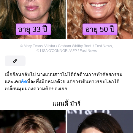
©
Mary Evans / Allstar / Graham Whitby Boot. / East News
,
©
LISA O'CONNOR / AFP / East News
เมื่อย้อนกลับไป นางแบบสาวไม่ได้ต่อต้านการทำศัลยกรรม
และเคย
คิด
ที่จะพึ่งมีดหมอด้วย แต่การเดินทางรอบโลกได้
เปลี่ยนมุมมองความคิดของเธอ
แมนดี้ มัวร์