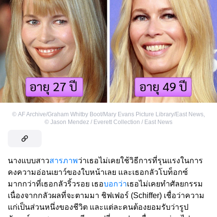
©
AF Archive/Graham Whitby Boot/Mary Evans Picture Library/East News
,
©
Jason Mendez / Everett Collection / East News
นางแบบสาว
สารภาพ
ว่าเธอไม่เคยใช้วิธีการที่รุนแรงในการ
คงความอ่อนเยาว์ของใบหน้าเลย และเธอกลัวโบท็อกซ์
มากกว่าที่เธอกลัวริ้วรอย เธอ
บอกว่า
เธอไม่เคยทำศัลยกรรม
เนื่องจากกลัวผลที่จะตามมา ชิฟเฟอร์ (Schiffer) เชื่อว่าความ
แก่เป็นส่วนหนึ่งของชีวิต และแต่ละคนต้องยอมรับว่ารูป