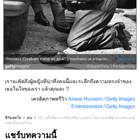
เราจะคิดถึงผู้หญิงที่น่าทึ่งคนนี้และระลึกถึงความทรงจำของ
เธอในใจของเรา แล้วคุณล่ะ ?
เครดิตภาพพรีวิว
Anwar Hussein / Getty Images
Entertainment / Getty Images
ชีวิตสดใส
/
คน
/
20+ ครั้งที่พระราชินีเอลิซาเบธชนะใจเราและพิสูจน์ว่าพระองค์
ยอดเยี่ยมแค่ไหน
แชร์บทความนี้