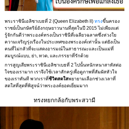
พระราชินีเอลิซาเบธที่ 2 (Queen Elizabeth ll)
ทรง
ขึ้นครอง
ราชย์เป็นกษัตริย์อังกฤษยาวนานที่สุดในปี 2015 ไม่เพียงแต่
รู้จักกันดีว่าพระองค์ทรงเป็นราชินีที่เฉลียวฉลาดซึ่งห่วงใย
ความเจริญรุ่งเรืองในประเทศของพระองค์เท่านั้น แต่ยังเป็น
คนที่ไม่กลัวที่จะแสดงอารมณ์ในสาธารณะและเป็นแม่ที่
สมบูรณ์แบบ, ย่า, ทวด, และภรรยาที่รักด้วย
การสูญเสียพระราชินีเอลิซาเบธที่ 2 ไปนั้นหนักหนาสาหัสต่อ
ใจของเรามาก เราจึงใช้เวลาสักครู่เพื่อดูภาพที่สัมผัสหัวใจ
ของเราทันที พวกเราที่
ชีวิตสดใส
พยายามเลือกช่วงเวลาที่
สดใสที่สุดที่พิสูจน์ว่าพระองค์ยอดเยี่ยมมาก
ทรงหยกกล้อกับพระสวามี