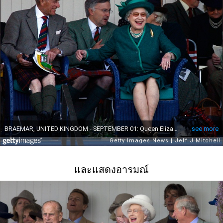
และแสดงอารมณ์