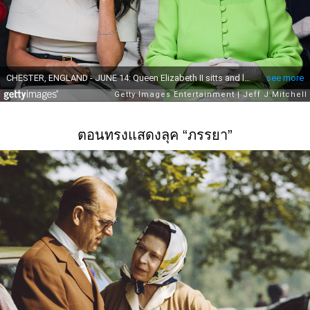
ตอนทรงแสดงลุค “ภรรยา”