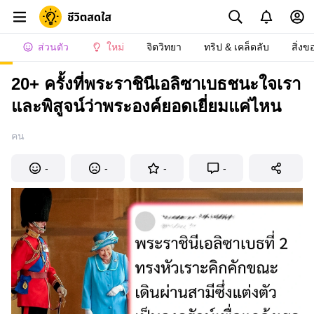
ส่วนตัว
ใหม่
จิตวิทยา
ทริป & เคล็ดลับ
สิ่งข
20+ ครั้งที่พระราชินีเอลิซาเบธชนะใจเรา
และพิสูจน์ว่าพระองค์ยอดเยี่ยมแค่ไหน
คน
-
-
-
-