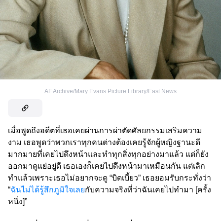
AF Archive/Mary Evans Picture Library/East News
เมื่อพูดถึงอดีตที่เธอเคยผ่านการผ่าตัดศัลยกรรมเสริมความ
งาม เธอพูดว่าพวกเราทุกคนต่างต้องเคยรู้จักผู้หญิงฐานะดี
มากมายที่เคยไปดึงหน้าและทำทุกสิ่งทุกอย่างมาแล้ว แต่ก็ยัง
ออกมาดูแย่อยู่ดี เธอเองก็เคยไปดึงหน้ามาเหมือนกัน แต่เลิก
ทำแล้วเพราะเธอไม่อยากจะดู “บิดเบี้ยว” เธอยอมรับกระทั่งว่า
“
ฉันไม่ได้รู้สึกภูมิใจเลย
กับความจริงที่ว่าฉันเคยไปทำมา [ครั้ง
หนึ่ง]”