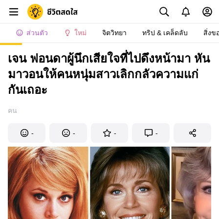
ส่วนตัว
ใหม่
จิตวิทยา
ทริป & เคล็ดลับ
สิ่งข
เจน ฟอนดาผู้นึกเสียใจที่ไปดึงหน้ามา หัน
มาวอนให้คนหนุ่มสาวเลิกกลัวความแก่
กันเถอะ
คน
-
-
-
-