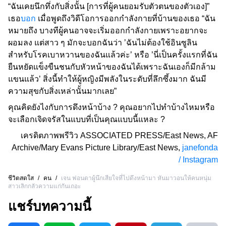
“ฉันเคยนึกทึ่งกับสิ่งนั้น [การที่ผู้คนยอมรับตัวตนของตัวเอง]”
เธอ
บอก
เมื่อพูดถึงวิดีโอการออกกำลังกายที่บ้านของเธอ “ฉัน
หมายถึง บางทีผู้คนอาจจะเริ่มออกกำลังกายเพราะอยากจะ
ผอมลง แต่สาว ๆ มักจะบอกฉันว่า ’ฉันไม่ต้องใช้อินซูลิน
สำหรับโรคเบาหวานของฉันแล้วค่ะ’ หรือ ’นี่เป็นครั้งแรกที่ฉัน
ยืนหยัดแข็งขืนชนกับหัวหน้าของฉันได้เพราะฉันเองก็มีกล้าม
แขนแล้ว’ สิ่งนี้ทำให้ผู้หญิงมีพลังในระดับที่ลึกซึ้งมาก ฉันมี
ความสุขกับสิ่งเหล่านั้นมากเลย”
คุณคิดยังไงกับการดึงหน้าบ้าง ? คุณอยากไปทำบ้างไหมหรือ
จะเลือกเจิดจรัสในแบบที่เป็นคุณแบบนี้แหละ ?
เครดิตภาพพรีวิว
ASSOCIATED PRESS/East News
,
AF
Archive/Mary Evans Picture Library/East News
,
janefonda
/ Instagram
ชีวิตสดใส
/
คน
/
เจน ฟอนดาผู้นึกเสียใจที่ไปดึงหน้ามา หันมาวอนให้คนหนุ่ม
สาวเลิกกลัวความแก่กันเถอะ
แชร์บทความนี้