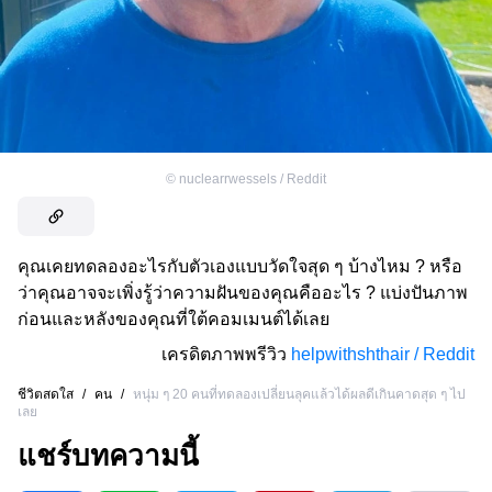
©
nuclearrwessels / Reddit
คุณเคยทดลองอะไรกับตัวเองแบบวัดใจสุด ๆ บ้างไหม ? หรือ
ว่าคุณอาจจะเพิ่งรู้ว่าความฝันของคุณคืออะไร ? แบ่งปันภาพ
ก่อนและหลังของคุณที่ใต้คอมเมนต์ได้เลย
เครดิตภาพพรีวิว
helpwithshthair / Reddit
ชีวิตสดใส
/
คน
/
หนุ่ม ๆ 20 คนที่ทดลองเปลี่ยนลุคแล้วได้ผลดีเกินคาดสุด ๆ ไป
เลย
แชร์บทความนี้