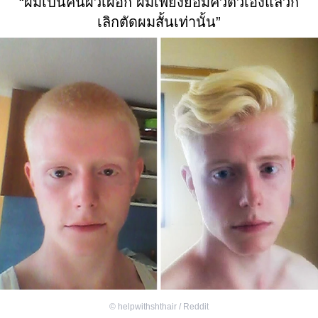
“ผมเป็นคนผิวเผือก ผมเพียงย้อมคิ้วตัวเองแล้วก็
เลิกตัดผมสั้นเท่านั้น”
©
helpwithshthair / Reddit