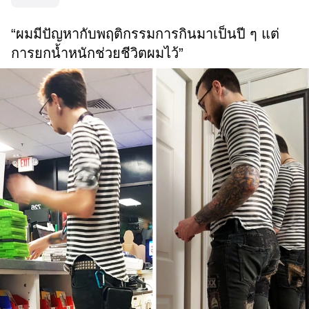
“ผมมีปัญหากับพฤติกรรมการกินมาเป็นปี ๆ แต่
การยกน้ำหนักช่วยชีวิตผมไว้”