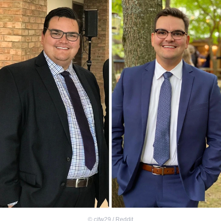
©
cjfw29 / Reddit