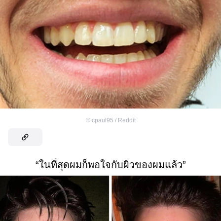
©
cpaul95 / Reddit
“ในที่สุดผมก็พอใจกับผิวของผมแล้ว”