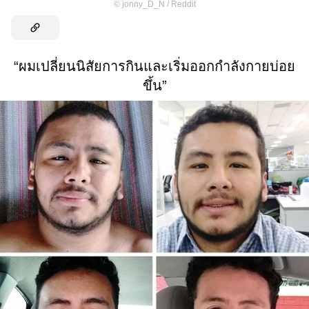
©
jonny_D_N / Reddit
“ผมเปลี่ยนนิสัยการกินและเริ่มออกกำลังกายบ่อย
ขึ้น”