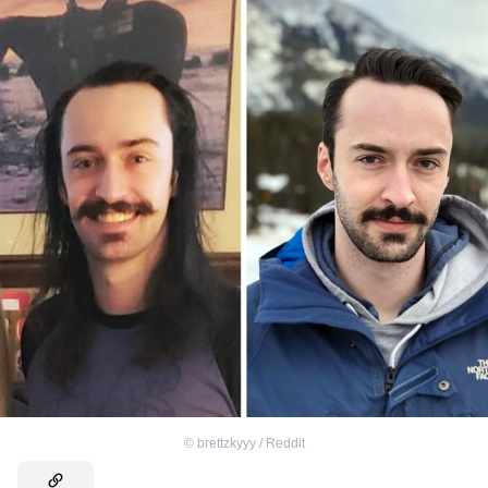
©
brettzkyyy / Reddit