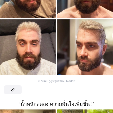
©
MiniEggsQuattro / Reddit
“น้ำหนักลดลง ความมั่นใจเพิ่มขึ้น !”