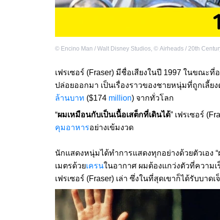
©
Encino Man / Walt Disney Studios
,
©
Airheads / 20th Centur
เฟรเซอร์ (Fraser) มีชื่อเสียงในปี 1997 ในขณะที่อา
ปล่อยออกมา เป็นเรื่องราวของชายหนุ่มที่ถูกเลี้
ล้านบาท
($174
million
) จากทั่วโลก
“
ผมเหมือนกับเป็นเนื้อเสต็กที่เดินได้
” เฟรเซอร์ (F
คุมอาหาร
อย่างเข้มงวด
นักแสดงหนุ่มได้ทำการแสดงทุกอย่างด้วยตัวเอง “ผมจำ
เมตรด้วย
เครน
ในอากาศ ผมต้องแกว่งตัวที่ความเร
เฟรเซอร์ (Fraser) เล่า ซึ่งในที่สุดเขาก็ได้รับบาดเจ