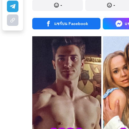
-
-
แชร์บน Facebook
แ