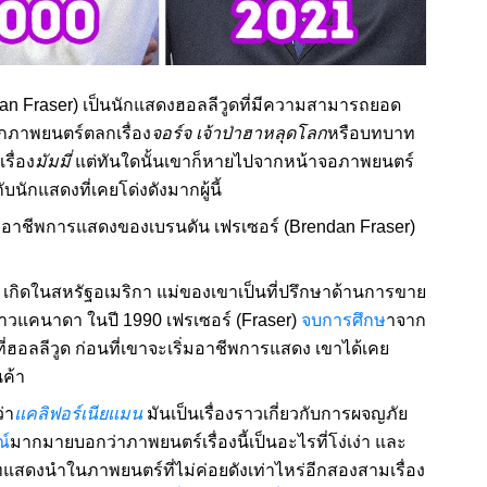
dan Fraser) เป็นนักแสดงฮอลลีวูดที่มีความสามารถยอด
ากภาพยนตร์ตลกเรื่อง
จอร์จ เจ้าป่าฮาหลุดโลก
หรือบทบาท
รื่อง
มัมมี่
แต่ทันใดนั้นเขาก็หายไปจากหน้าจอภาพยนตร์
ับนักแสดงที่เคยโด่งดังมากผู้นี้
และอาชีพการแสดงของเบรนดัน เฟรเซอร์ (Brendan Fraser)
) เกิดในสหรัฐอเมริกา แม่ของเขาเป็นที่ปรึกษาด้านการขาย
ชาวแคนาดา ในปี 1990 เฟรเซอร์ (Fraser)
จบการศึกษ
าจาก
ที่ฮอลลีวูด ก่อนที่เขาจะเริ่มอาชีพการแสดง เขาได้เคย
ค้า
่า
แคลิฟอร์เนียแมน
มันเป็นเรื่องราวเกี่ยวกับการผจญภัย
ณ์
มากมายบอกว่าภาพยนตร์เรื่องนี้เป็นอะไรที่โง่เง่า และ
ทแสดงนำในภาพยนตร์ที่ไม่ค่อยดังเท่าไหร่อีกสองสามเรื่อง