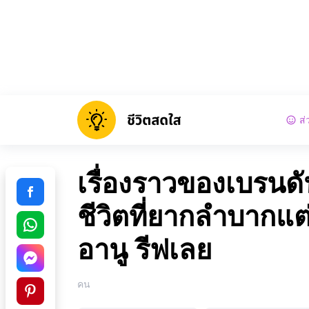
ส่
เรื่องราวของเบรนดัน
ชีวิตที่ยากลำบากแต่ย
อานู รีฟเลย
คน