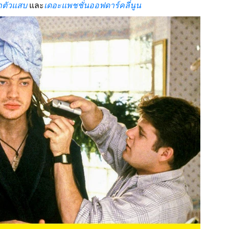
กตัวแสบ
และ
เดอะแพชชั่นออฟดาร์คลี่นูน