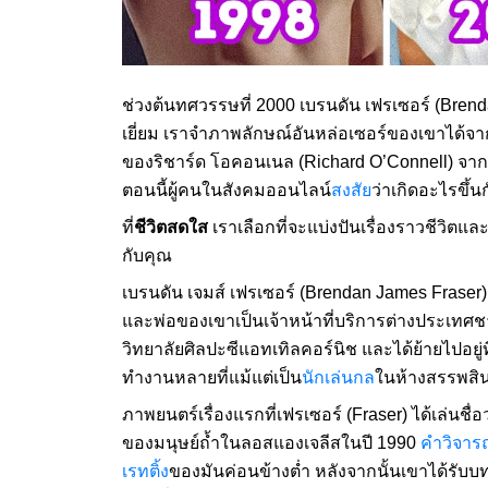
ช่วงต้นทศวรรษที่ 2000 เบรนดัน เฟรเซอร์ (Bren
เยี่ยม เราจำภาพลักษณ์อันหล่อเซอร์ของเขาได้จ
ของริชาร์ด โอคอนเนล (Richard O’Connell) จากเ
ตอนนี้ผู้คนในสังคมออนไลน์
สงสัย
ว่าเกิดอะไรขึ้นก
ที่
ชีวิตสดใส
เราเลือกที่จะแบ่งปันเรื่องราวชีวิต
กับคุณ
เบรนดัน เจมส์ เฟรเซอร์ (Brendan James Fraser
และพ่อของเขาเป็นเจ้าหน้าที่บริการต่างประเทศ
วิทยาลัยศิลปะซีแอทเทิลคอร์นิช และได้ย้ายไปอยู่
ทำงานหลายที่แม้แต่เป็น
นักเล่นกล
ในห้างสรรพสิน
ภาพยนตร์เรื่องแรกที่เฟรเซอร์ (Fraser) ได้เล่นชื่อว
ของมนุษย์ถ้ำในลอสแองเจลีสในปี 1990
คำวิจาร
เรทติ้ง
ของมันค่อนข้างต่ำ หลังจากนั้นเขาได้รับบ