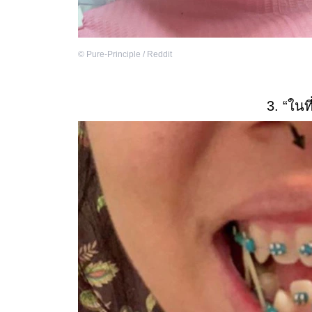
©
Pure-Principle / Reddit
3. “ในที