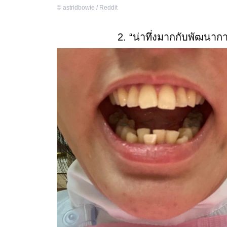
©
astridbowie / Reddit
2. “น่าทึ่งมากกับพัฒนาก