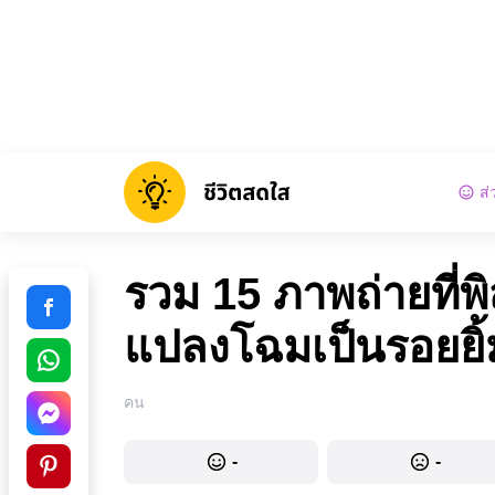
ส่
รวม 15 ภาพถ่ายที่พิ
แปลงโฉมเป็นรอยยิ้ม
คน
-
-