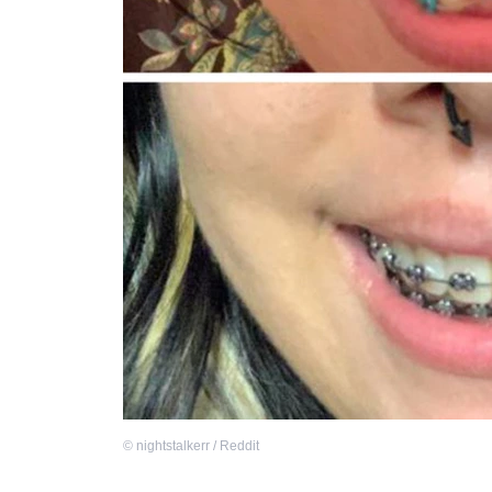
©
nightstalkerr / Reddit