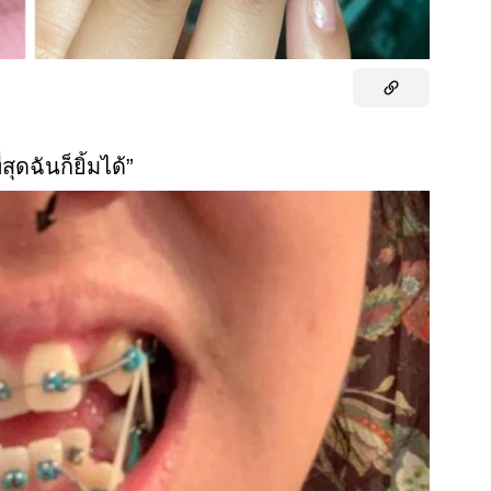
่สุดฉันก็ยิ้มได้”