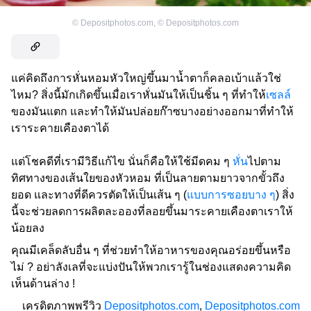
©
Depositphotos.com
,
©
Depositphotos.com
แค่คิดถึงการหั่นหอมหัวใหญ่ขึ้นมาน้ำตาก็คลอเบ้าแล้วใช่
ไหม? สิ่งนี้มักเกิดขึ้นเมื่อเราหั่นมันให้เป็นชิ้น ๆ ที่ทำให้
เซลล์
ของมันแตก และทำให้มันปล่อยก๊าซบางอย่างออกมาที่ทำให้
เราระคายเคืองตาได้
แต่โชคดีที่เรามีวิธีแก้ไข นั่นก็คือให้ใช้มีดคม ๆ
หั่น
ไปตาม
ทิศทางของเส้นใยของหัวหอม ที่เป็นลายตามยาวจากขั้วถึง
ยอด และทางที่ดีควรตัดให้เป็นเส้น ๆ (
แบบการซอยบาง ๆ
) สิ่ง
นี้จะช่วยลดการผลิตละอองที่ลอยขึ้นมาระคายเคืองตาเราให้
น้อยลง
คุณมีเคล็ดลับอื่น ๆ ที่ช่วยทำให้อาหารของคุณอร่อยขึ้นหรือ
ไม่ ? อย่าลังเลที่จะแบ่งปันให้พวกเรารู้ในช่องแสดงความคิด
เห็นด้านล่าง !
เครดิตภาพพรีวิว
Depositphotos.com
,
Depositphotos.com