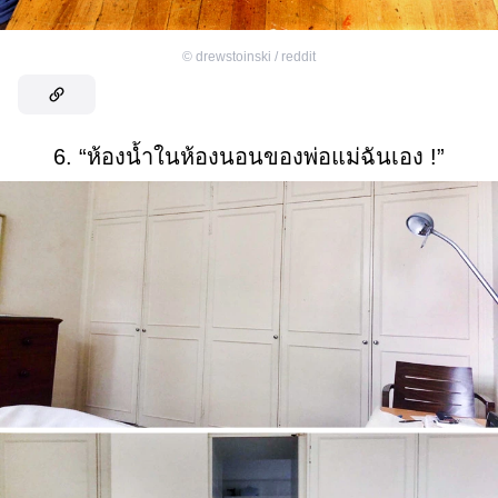
©
drewstoinski / reddit
6. “ห้องน้ำในห้องนอนของพ่อแม่ฉันเอง !”