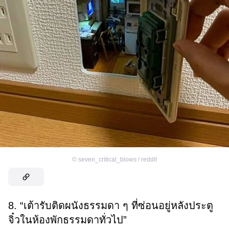
©
seven_critical_blows / reddit
8. “เต้ารับติดผนังธรรมดา ๆ ที่ซ่อนอยู่หลังประตู
จิ๋วในห้องพักธรรมดาทั่วไป”