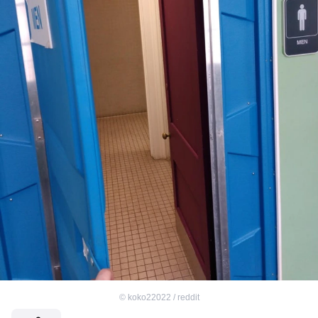
©
koko22022 / reddit