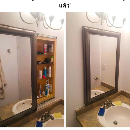
แล้ว”