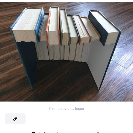
©
rondelevium / Imgur