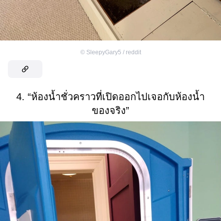
©
SleepyGary5 / reddit
4. “ห้องน้ำชั่วคราวที่เปิดออกไปเจอกับห้องน้ำ
ของจริง”