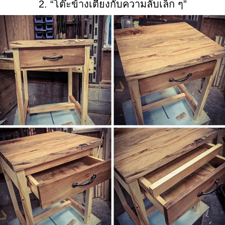
2. “โต๊ะข้างเตียงกับความลับเล็ก ๆ”