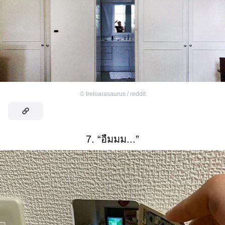
©
treloarasaurus / reddit
7. “อืมมม...”