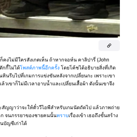
คงไม่มีใครสังเกตเห็น ถ้าหากจอห์น คาลิปารี่ (John
กี้ไม่ได้
โพสต์ภาพนี้อีกครั้ง
โดยโค้ชได้อธิบายสิ่งที่เกิด
านหินรีบไปที่เกมการแข่งขันหลังจากเปลี่ยนกะ เพราะเขา
เขาก็ไม่มีเวลาอาบน้ำและเปลี่ยนเสื้อผ้า ดังนั้นเขาจึง
สัญญาว่าจะให้ตั๋ววีไอพีสำหรับเกมนัดถัดไป แล้วภาพถ่าย
งมาก จนภรรยาของชายคนนั้น
ทราบ
เรื่องเข้า เธอถึงขั้นสร้าง
นบัญชีเก่าได้