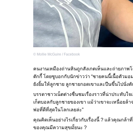
©
Mollie McGuire / Facebook
คนงานเหมืองถ่านหินถูกสังเกตเห็นและถ่ายภาพโด
ตักกี้ โดยซูบอกกับนักข่าวว่า “ชายคนนี้เนื้อตัว
ยังยิ้มให้ลูกชาย ลูกชายกอดเขาและปีนขึ้นไปนั่ง
บรรดาชาวเน็ตต่างชื่นชมเรื่องราวที่น่าประทับใจเ
เก็ตบอลกับลูกชายของเขา แม้ว่าเขาจะเหนื่อยล้า
พ่อที่ดีที่สุดในโลกเลยล่ะ”
คุณคิดเห็นอย่างไรเกี่ยวกับเรื่องนี้ ? แล้วคุณกล
ของคุณมีความสุขมั้ยนะ ?