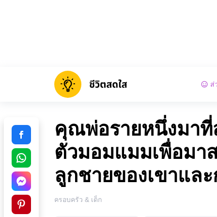
ส่
คุณพ่อรายหนึ่งมาที
ตัวมอมแมมเพื่อมาส
ลูกชายของเขาและก
ครอบครัว & เด็ก