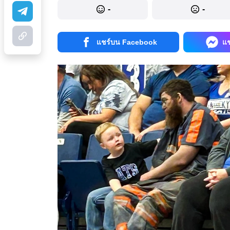
-
-
แชร์บน Facebook
แ