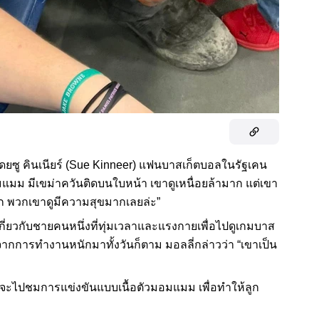
ยซู คินเนียร์ (Sue Kinneer) แฟนบาสเก็ตบอลในรัฐเคน
มอมแมม มีเขม่าควันติดบนใบหน้า เขาดูเหนื่อยล้ามาก แต่เขา
ตัก พวกเขาดูมีความสุขมากเลยล่ะ”
กี่ยวกับชายคนหนึ่งที่ทุ่มเวลาและแรงกายเพื่อไปดูเกมบาส
จากการทำงานหนักมาทั้งวันก็ตาม มอลลี่กล่าวว่า “เขาเป็น
้าที่จะไปชมการแข่งขันแบบเนื้อตัวมอมแมม เพื่อทำให้ลูก