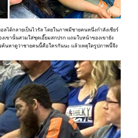
อลได้กลายเป็นไวรัล โดยในภาพมีชายคนหนึ่งกำลังเชียร์
งเขานั้นสวมใส่ชุดเอี๊ยมสกปรก แถมใบหน้าของเขายัง
ใจค้นหาดูว่าชายคนนี้คือใครกันนะ แล้วเหตุใดรูปภาพนี้จึง