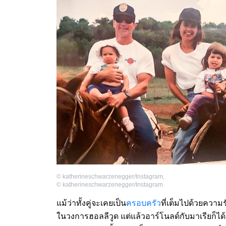
©
katherineschwarzenegger/Instagram
,
©
katherineschwarzenegger/Instagram
แม้ว่าทั้งคู่จะเคยเป็น
ครอบครัว
ที่เต็มไปด้วยความ
ในวงการฮอลลีวูด แต่แล้วอาร์โนลด์กับมาเรียก็