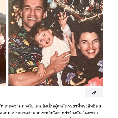
รักและความห่วงใย แถมยังเป็นคู่สามีภรรยาที่ทรงอิทธิพล
ได้ออกมาประกาศว่าพวกเขากำลังจะหย่าร้างกัน โดยพวก