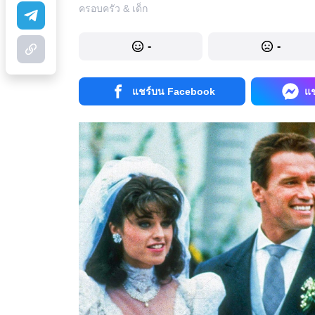
ครอบครัว & เด็ก
-
-
แชร์บน Facebook
แ