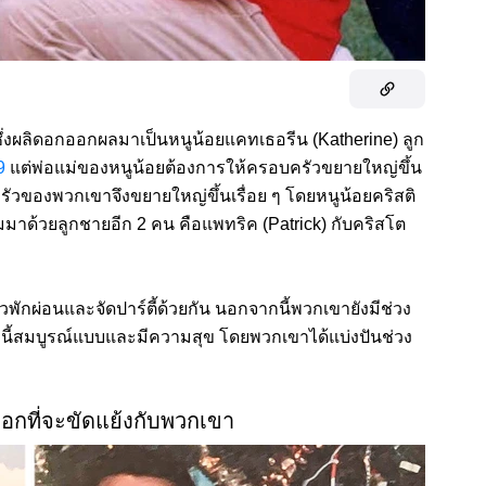
ซึ่งผลิดอกออกผลมาเป็นหนูน้อยแคทเธอรีน (Katherine) ลูก
9
แต่พ่อแม่ของหนูน้อยต้องการให้ครอบครัวขยายใหญ่ขึ้น
ครัวของพวกเขาจึงขยายใหญ่ขึ้นเรื่อย ๆ โดยหนูน้อยคริสติ
มมาด้วยลูกชายอีก 2 คน คือแพทริค (Patrick) กับคริสโต
ยวพักผ่อนและจัดปาร์ตี้ด้วยกัน นอกจากนี้พวกเขายังมีช่วง
ัวนี้สมบูรณ์แบบและมีความสุข โดยพวกเขาได้แบ่งปันช่วง
ือกที่จะขัดแย้งกับพวกเขา