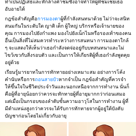
ทำเป็นปฏิเสธและหักล้างคำชมซึ่งอาจทำให้ผู้ที่ชมเชยเธอ
อับอายได้
กฎข้อสำคัญคือ
การมองตา
ผู้ที่กำลังสนทนาด้วย ไม่ว่าจะสนิท
สนมกันในระดับใด ญาติ เด็ก ผู้ใหญ่ บริกรหรือเจ้านายของ
คุณ การมองไปยังกำแพง มองไปยังเน็กไนหรือรองเท้าของคน
อื่นเป็นสิ่งที่ไม่สมควรทำระหว่างการสนทนา การมองตาใกล้
ๆ จะแสดงให้เห็นว่าเธอกำลังจดจ่ออยู่กับบทสนทนาและไม่
ไขว้เขวกับสิ่งรอบตัว และเป็นการให้เกียรติผู้ที่เธอกำลังพูดคุย
อยู่ด้วย
เรียนรู้มารยาทในการทักทายอย่างเหมาะสม อย่างการโค้ง
คำนับหรือการ
ถอนสายบัว
หากจำเป็น กฎข้อสำคัญที่ควรจำ
ให้ขึ้นใจในชีวิตประจำวันและนอกเหนือจากการทำงาน นั่นก็
คือผู้ที่อายุน้อยกว่าควรจะทักทายผู้ที่อายุมากกว่าก่อนเสมอ
แต่เมื่อเป็นกรอบของลำดับขั้นความอาวุโสในการทำงาน ผู้ที่
มีตำแหน่งสูงกว่าควรจะได้รับการทักทายจากผู้อยู่ใต้บังคับ
บัญชาก่อนโดยไม่เกี่ยวกับอายุ