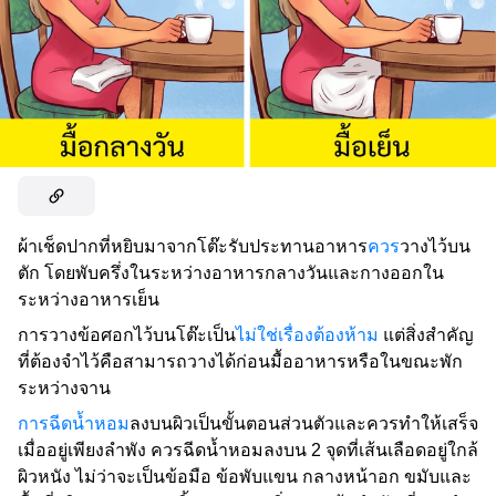
ผ้าเช็ดปากที่หยิบมาจากโต๊ะรับประทานอาหาร
ควร
วางไว้บน
ตัก โดยพับครึ่งในระหว่างอาหารกลางวันและกางออกใน
ระหว่างอาหารเย็น
การวางข้อศอกไว้บนโต๊ะเป็น
ไม่ใช่เรื่องต้องห้าม
แต่สิ่งสำคัญ
ที่ต้องจำไว้คือสามารถวางได้ก่อนมื้ออาหารหรือในขณะพัก
ระหว่างจาน
การฉีดน้ำหอม
ลงบนผิวเป็นขั้นตอนส่วนตัวและควรทำให้เสร็จ
เมื่ออยู่เพียงลำพัง ควรฉีดน้ำหอมลงบน 2 จุดที่เส้นเลือดอยู่ใกล้
ผิวหนัง ไม่ว่าจะเป็นข้อมือ ข้อพับแขน กลางหน้าอก ขมับและ