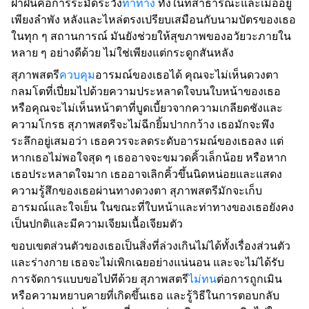
ฝ่าฝืนคือการระมัดระวัง
ท่าทาง
ทั้งในที่สาธารณะและเมื่ออยู่
เพียงลำพัง หลังและไหล่ตรงเปรียบเสมือนกับนามบัตรของเธอ
ในทุก ๆ สถานการณ์ มันยังช่วยให้สุขภาพของอวัยวะภายใน
หลาย ๆ อย่างดีด้วย ไม่ใช่เพียงแต่กระดูกสันหลัง
สุภาพสตรี
ควบคุม
อารมณ์ของเธอได้ คุณจะไม่เห็นดวงตา
กลมโตที่เปี่ยมไปด้วยความประหลาดใจบนใบหน้าของเธอ
หรือคุณจะไม่เห็นหน้าตาที่บูดเบี้ยวจากความเกลียดชังและ
ความโกรธ สุภาพสตรีจะไม่ฉีกยิ้มปากกว้าง เธอมักจะพึง
ระลึกอยู่เสมอว่า เธอควรจะลดระดับอารมณ์ของเธอลง แต่
หากเธอไม่พอใจสุด ๆ เธออาจจะขมวดคิ้วเล็กน้อย หรือหาก
เธอประหลาดใจมาก เธออาจเลิกคิ้วขึ้นนิดหน่อยและแสดง
ความรู้สึกของเธอผ่านทางดวงตา สุภาพสตรีมักจะเก็บ
อารมณ์และใจเย็น ในขณะที่ใบหน้าและท่าทางของเธอยังคง
เป็นปกติและมีความเจียมเนื้อเจียมตัว
ขอบเขตส่วนตัวของเธอเป็นสิ่งที่ล่วงเกินไม่ได้ทั้งเรื่องส่วนตัว
และร่างกาย เธอจะไม่เพิกเฉยอย่างแน่นอน และจะไม่ได้รับ
การจัดการแบบขอไปทีด้วย สุภาพสตรี
ไม่ทน
ต่อการถูกเมิน
หรือความหยาบคายที่เกิดขึ้นเธอ และรู้วิธีในการตอบกลับ